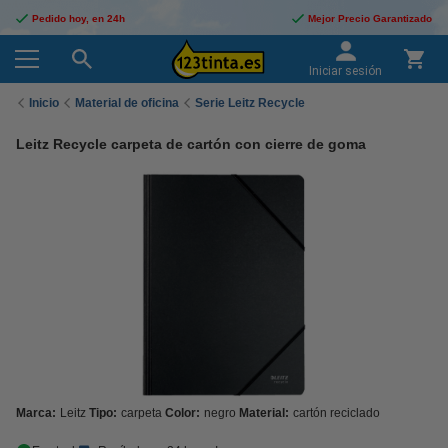
Pedido hoy, en 24h
Mejor Precio Garantizado
Iniciar sesión
Inicio
Material de oficina
Serie Leitz Recycle
Leitz Recycle carpeta de cartón con cierre de goma
Marca:
Leitz
Tipo:
carpeta
Color:
negro
Material:
cartón reciclado