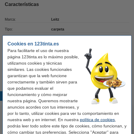
Características
Marca:
Leitz
Tipo:
carpeta
Color:
negro
Cookies en 123tinta.es
Material:
cartón reciclado
Para facilitarte el uso de nuestra
página 123tinta.es lo máximo posible,
Tamaño papel:
A4
utilizamos cookies y técnicas
Capacidad:
250 hojas
similares. Las cookies funcionales
garantizan que la web funcione
correctamente y también sirven para
que podamos evaluar el
funcionamiento y cómo mejorar
Productos destacados
nuestra página. Queremos mostrarte
anuncios acordes con tus intereses, y
por lo tanto, utilizar cookies para ver tu comportamiento en
nuestra web y en internet. En nuestra
política de cookies
,
podrás leer todo sobre este tipo de cookies, cómo funcionan, y
cómo cambiar tus preferencias. Selecciona ''Aceptar'' para