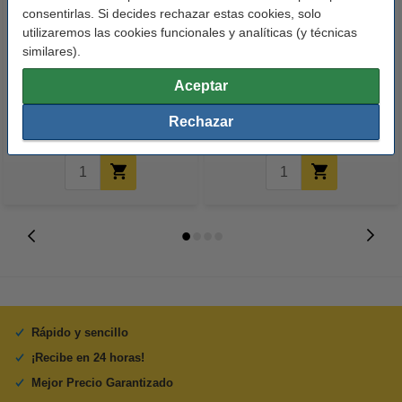
consentirlas. Si decides rechazar estas cookies, solo
utilizaremos las cookies funcionales y analíticas (y técnicas
similares).
123tinta rotulador de pizarra
Borrador de Pizarra Blanca
blanca negro
Aceptar
1,95 €
3,50 €
Rechazar
Incl. 21% IVA
Incl. 21% IVA
Rápido y sencillo
¡Recibe en 24 horas!
Mejor Precio Garantizado