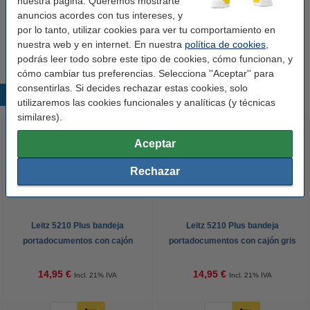
nuestra página. Queremos mostrarte
Protección de bordes:
no
anuncios acordes con tus intereses, y
por lo tanto, utilizar cookies para ver tu comportamiento en
Cantidad:
1 unidad
nuestra web y en internet. En nuestra
política de cookies
,
podrás leer todo sobre este tipo de cookies, cómo funcionan, y
cómo cambiar tus preferencias. Selecciona ''Aceptar'' para
consentirlas. Si decides rechazar estas cookies, solo
Productos destacados
utilizaremos las cookies funcionales y analíticas (y técnicas
similares).
Aceptar
Rechazar
Leitz 5210 Plus bandeja
Leitz 5210 Plus bandeja
portadocumentos con cajón
portadocumentos con cajón gris
negro
14,95 €
14,95 €
Incl. 21% IVA
Incl. 21% IVA