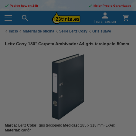
Pedido hoy, en 24h
Mejor Precio Garantizado
Iniciar sesión
Inicio
Material de oficina
Serie Leitz Cosy
Gris suave
Leitz Cosy 180° Carpeta Archivador A4 gris terciopelo 50mm
Marca:
Leitz
Color:
gris terciopelo
Medidas:
285 x 318 mm (LxAn)
Material:
cartón