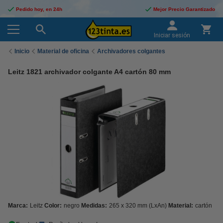
Pedido hoy, en 24h
Mejor Precio Garantizado
Iniciar sesión
Inicio
Material de oficina
Archivadores colgantes
Leitz 1821 archivador colgante A4 cartón 80 mm
Marca:
Leitz
Color:
negro
Medidas:
265 x 320 mm (LxAn)
Material:
cartón