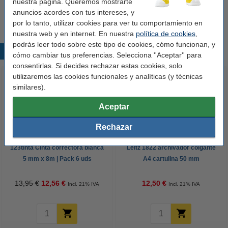
nuestra página. Queremos mostrarte
Cantidad:
1 unidad
anuncios acordes con tus intereses, y
por lo tanto, utilizar cookies para ver tu comportamiento en
nuestra web y en internet. En nuestra
política de cookies
,
podrás leer todo sobre este tipo de cookies, cómo funcionan, y
Productos destacados
cómo cambiar tus preferencias. Selecciona ''Aceptar'' para
consentirlas. Si decides rechazar estas cookies, solo
utilizaremos las cookies funcionales y analíticas (y técnicas
similares).
Aceptar
Rechazar
123tinta Cinta correctora blanca
Leitz 1822 archivador colgante
5 mm x 8m | Pack 6 uds
A4 cartulina 50 mm
13,95 €
12,56 €
12,50 €
Incl. 21% IVA
Incl. 21% IVA