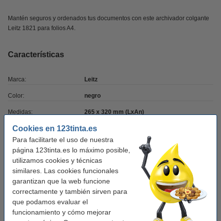
Mantén seguros y ordenados tus documentos con este archivador colgante
Leitz 1821 para folios A4.
Características
Marca:
Leitz
Color:
negro
Medidas:
265 x 320 mm (LxAn)
Cookies en 123tinta.es
Material:
cartón
Para facilitarte el uso de nuestra
Tamaño papel:
A4
página 123tinta.es lo máximo posible,
utilizamos cookies y técnicas
Ancho detrás:
80 mm
similares. Las cookies funcionales
Soporte etiquetas:
no
garantizan que la web funcione
correctamente y también sirven para
Agujero de sujeción:
sí
que podamos evaluar el
Protección de bordes:
no
funcionamiento y cómo mejorar