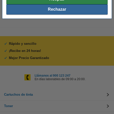
Cantidad:
1 unidad
Rechazar
Rápido y sencillo
¡Recibe en 24 horas!
Mejor Precio Garantizado
Llámanos al 900 123 247
En días laborables de 09:00 a 20:00.
Cartuchos de tinta
Toner