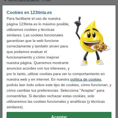
Ancho parte posterior: 75 mm
Cookies en 123tinta.es
Guarda papeles, archivos y documentos juntos de forma ordenada con este
Para facilitarte el uso de nuestra
archivador A4
página 123tinta.es lo máximo posible,
utilizamos cookies y técnicas
Características
similares. Las cookies funcionales
garantizan que la web funcione
correctamente y también sirven para
Marca:
Leitz
que podamos evaluar el
Color:
verde
funcionamiento y cómo mejorar
nuestra página. Queremos mostrarte
Medidas:
312 x 318 mm (LxAn)
anuncios acordes con tus intereses, y
Material:
plástico
por lo tanto, utilizar cookies para ver tu comportamiento en
nuestra web y en internet. En nuestra
política de cookies
,
Tamaño papel:
A4
podrás leer todo sobre este tipo de cookies, cómo funcionan, y
cómo cambiar tus preferencias. Selecciona ''Aceptar'' para
Ancho detrás:
75 mm
consentirlas. Si decides rechazar estas cookies, solo
Soporte etiquetas:
sí
utilizaremos las cookies funcionales y analíticas (y técnicas
similares).
Agujero de sujeción:
sí
Protección de bordes:
no
Aceptar