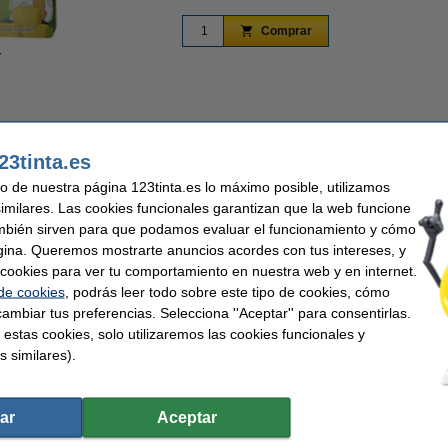
Comprar
r
Ampliar
23tinta.es
uso de nuestra página 123tinta.es lo máximo posible, utilizamos
similares. Las cookies funcionales garantizan que la web funcione
r Comercio Online 2025 y 2026
Rápido y barato
Premio Mejor Atención al c
mbién sirven para que podamos evaluar el funcionamiento y cómo
gina. Queremos mostrarte anuncios acordes con tus intereses, y
tra vez con el boli mágico de agua. Ilustraciones reutilizables y juegos interactivos
ar cookies para ver tu comportamiento en nuestra web y en internet.
 de cookies
, podrás leer todo sobre este tipo de cookies, cómo
 mate y troquelado, con espiral para mayor comodidad.
ambiar tus preferencias. Selecciona ''Aceptar'' para consentirlas.
nciona con agua, para colorear sin límites.
 estas cookies, solo utilizaremos las cookies funcionales y
tidos juegos para una experiencia completa.
s similares).
ños.
a una y otra vez sin preocuparte por gastar tinta!
ar
Aceptar