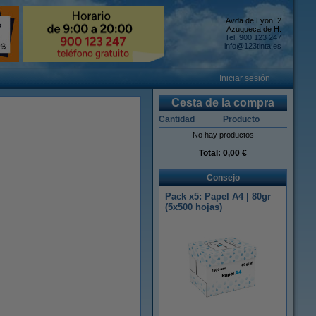
Avda de Lyon, 2
Azuqueca de H.
Tel: 900 123 247
info@123tinta.es
Iniciar sesión
Cesta de la compra
Cantidad
Producto
No hay productos
Total:
0,00 €
Consejo
Pack x5: Papel A4 | 80gr
(5x500 hojas)