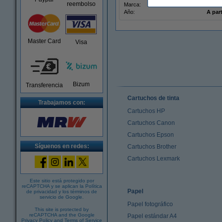
reembolso
Marca:
Diver
Año:
A part
Master Card
Visa
Bizum
Transferencia
Cartuchos de tinta
Trabajamos con:
Cartuchos HP
Cartuchos Canon
Cartuchos Epson
Síguenos en redes:
Cartuchos Brother
Cartuchos Lexmark
Este sitio está protegido por
reCAPTCHA y se aplican la
Política
Papel
de privacidad
y los
términos de
servicio de Google
.
Papel fotográfico
This site is protected by
reCAPTCHA and the Google
Papel estándar A4
Privacy Policy
and
Terms of Service