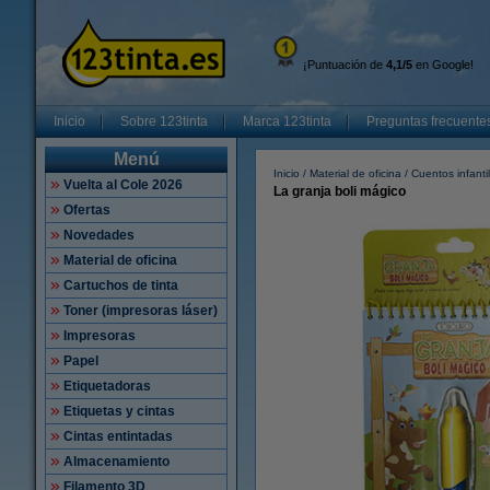
¡Puntuación de
4,1/5
en Google!
Inicio
Sobre 123tinta
Marca 123tinta
Preguntas frecuente
Menú
Inicio
Material de oficina
Cuentos infanti
Vuelta al Cole 2026
La granja boli mágico
Ofertas
Novedades
Material de oficina
Cartuchos de tinta
Toner (impresoras láser)
Impresoras
Papel
Etiquetadoras
Etiquetas y cintas
Cintas entintadas
Almacenamiento
Filamento 3D