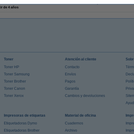
sen
Código EAN:
ir de 4 años
Toner
Atención al cliente
Sobr
Toner HP
Contacto
Térm
Toner Samsung
Envíos
Decl
Toner Brother
Pagos
Polít
Toner Canon
Garantía
Priv
Toner Xerox
Cambios y devoluciones
Site
Ayu
Impresoras de etiquetas
Material de oficina
Impr
Etiquetadoras Dymo
Cuadernos
Impre
Etiquetadoras Brother
Archivo
Impr