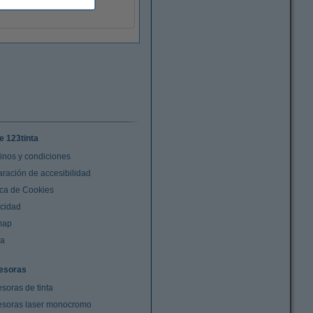
9788418565052
e 123tinta
inos y condiciones
aración de accesibilidad
ica de Cookies
acidad
map
da
esoras
soras de tinta
esoras laser monocromo