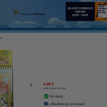
¡Recibe en
24 horas
!
s
Trabaja con nosotros
Opiniones
Blog
Contacto
les
4,99 €
4,80 € Excl. 4% IVA
En stock
¡Recíbelo en 24 horas!