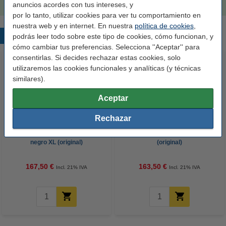
anuncios acordes con tus intereses, y
por lo tanto, utilizar cookies para ver tu comportamiento en
nuestra web y en internet. En nuestra
política de cookies
,
Productos destacados
podrás leer todo sobre este tipo de cookies, cómo funcionan, y
cómo cambiar tus preferencias. Selecciona ''Aceptar'' para
consentirlas. Si decides rechazar estas cookies, solo
utilizaremos las cookies funcionales y analíticas (y técnicas
similares).
Aceptar
Rechazar
Dell 593-11040 (N51XP) toner
Lexmark 40X5345 fusor
negro XL (original)
(original)
167,50 €
163,50 €
Incl. 21% IVA
Incl. 21% IVA