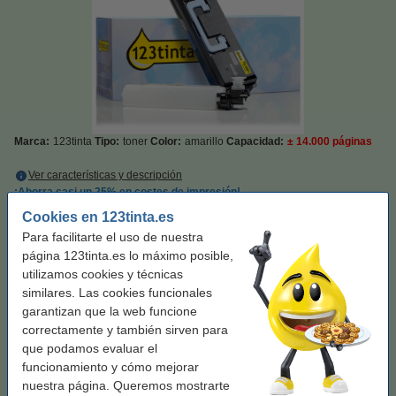
Marca:
123tinta
Tipo:
toner
Color:
amarillo
Capacidad:
± 14.000 páginas
Ver características y descripción
¡Ahorra casi un
25%
en costes de impresión!
En stock
¡Recíbelo en 24 horas!
Cookies en 123tinta.es
Para facilitarte el uso de nuestra
Por página
0,005 €
página 123tinta.es lo máximo posible,
utilizamos cookies y técnicas
72,50 €
Comprar
similares. Las cookies funcionales
garantizan que la web funcione
Consejo: añade papel
correctamente y también sirven para
que podamos evaluar el
Caja papel A4 | 80gr (5x500 hojas)
funcionamiento y cómo mejorar
23,50 €
21,15 €
nuestra página. Queremos mostrarte