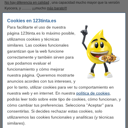
No hay diferencia en calidad
, una capacidad mucho mayor que la versión
Kyocera, y ........... ¡¡¡mucho
más barato!!!
Haga clic
aquí
para obtener información adicional sobre la calidad de
Cookies en 123tinta.es
nuestros toner.
Para facilitarte el uso de nuestra
página 123tinta.es lo máximo posible,
Este producto marca 123tinta incluye garantía del 100%. 1-2-3 ¡sin preocupaciones!
utilizamos cookies y técnicas
similares. Las cookies funcionales
garantizan que la web funcione
correctamente y también sirven para
que podamos evaluar el
Características
funcionamiento y cómo mejorar
nuestra página. Queremos mostrarte
anuncios acordes con tus intereses, y
Marca:
123tinta
por lo tanto, utilizar cookies para ver tu comportamiento en
Tipo:
toner
nuestra web y en internet. En nuestra
política de cookies
,
podrás leer todo sobre este tipo de cookies, cómo funcionan, y
Color:
negro
cómo cambiar tus preferencias. Selecciona ''Aceptar'' para
Capacidad:
± 16.500 páginas
consentirlas. Si decides rechazar estas cookies, solo
utilizaremos las cookies funcionales y analíticas (y técnicas
Código EAN:
8718237008547
similares).