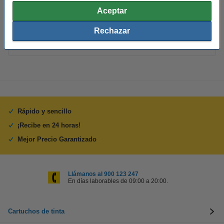
Núm. de item:
079004
Aceptar
Consejo
Rechazar
Le recomendamos que utilice este toner (marca 123tinta) en lugar
de la versión de Kyocera.
Rápido y sencillo
¡Recibe en 24 horas!
Mejor Precio Garantizado
Llámanos al 900 123 247
En días laborables de 09:00 a 20:00.
Cartuchos de tinta