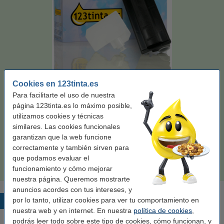
Marca:
123tinta
Tipo:
toner
Color:
negro
Capacidad:
± 13.000 páginas
Cookies en 123tinta.es
Para facilitarte el uso de nuestra
Ver características y descripción
página 123tinta.es lo máximo posible,
¡Ahorra más de un
45%
en costes de impresión!
utilizamos cookies y técnicas
En stock
¡Recíbelo el lunes!
similares. Las cookies funcionales
Por página
0,004 €
garantizan que la web funcione
correctamente y también sirven para
que podamos evaluar el
57,50 €
Comprar
funcionamiento y cómo mejorar
nuestra página. Queremos mostrarte
anuncios acordes con tus intereses, y
por lo tanto, utilizar cookies para ver tu comportamiento en
Productos destacados
nuestra web y en internet. En nuestra
política de cookies
,
podrás leer todo sobre este tipo de cookies, cómo funcionan, y