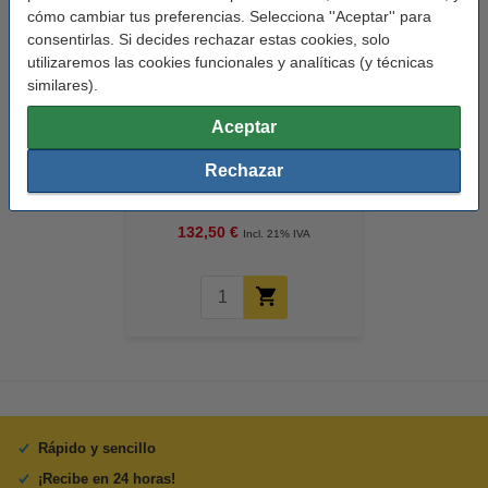
cómo cambiar tus preferencias. Selecciona ''Aceptar'' para
consentirlas. Si decides rechazar estas cookies, solo
utilizaremos las cookies funcionales y analíticas (y técnicas
similares).
Aceptar
Canon 057H BK toner negro XL
Rechazar
(original)
132,50 €
Incl. 21% IVA
Rápido y sencillo
¡Recibe en 24 horas!