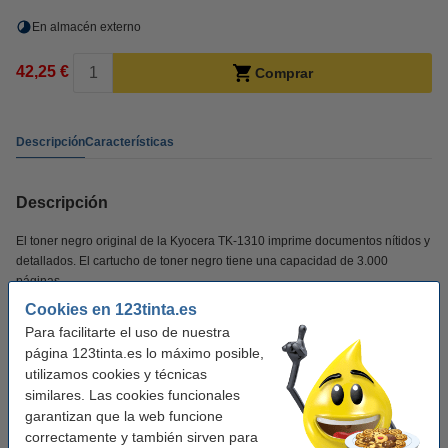
En almacén externo
42,25 €
Comprar
Descripción
Características
Descripción
El toner negro original de la Kyocera TK-1310 imprime documentos nítidos y
detallados. El cartucho de toner negro tiene una capacidad de 3.000
páginas.
Cookies en 123tinta.es
Para facilitarte el uso de nuestra
Características
página 123tinta.es lo máximo posible,
utilizamos cookies y técnicas
Marca:
Kyocera
similares. Las cookies funcionales
garantizan que la web funcione
Tipo:
toner
correctamente y también sirven para