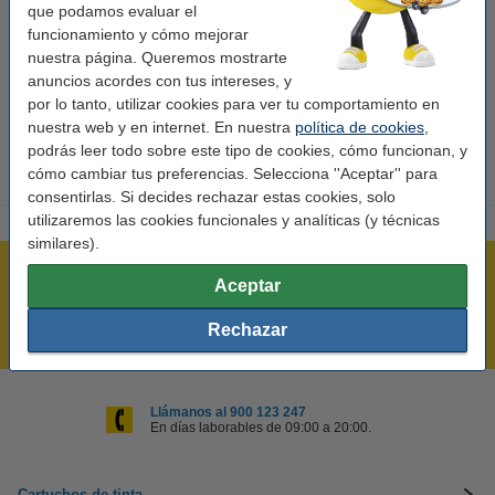
Color:
negro
que podamos evaluar el
funcionamiento y cómo mejorar
Capacidad:
± 3.000 páginas
nuestra página. Queremos mostrarte
Código EAN:
-
anuncios acordes con tus intereses, y
por lo tanto, utilizar cookies para ver tu comportamiento en
Núm. de item:
095254
nuestra web y en internet. En nuestra
política de cookies
,
podrás leer todo sobre este tipo de cookies, cómo funcionan, y
cómo cambiar tus preferencias. Selecciona ''Aceptar'' para
consentirlas. Si decides rechazar estas cookies, solo
utilizaremos las cookies funcionales y analíticas (y técnicas
similares).
Rápido y sencillo
Aceptar
¡Recibe en 24 horas!
Rechazar
Mejor Precio Garantizado
Llámanos al 900 123 247
En días laborables de 09:00 a 20:00.
Cartuchos de tinta