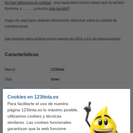
No hay diferencia en calidad
, una capacidad mucho mayor que la versión
Kyocera, y ........... ¡¡¡mucho
más barato!!!
Haga clic
aquí
para obtener información adicional sobre la calidad de
nuestros toner.
Este producto marca 123tinta incluye garantía del 100%. 1-2-3 ¡sin preocupaciones!
Características
Marca:
123tinta
Tipo:
toner
Color:
negro
Cookies en 123tinta.es
Capacidad:
± 3.250 páginas
Para facilitarte el uso de nuestra
Código EAN:
8718237056739
página 123tinta.es lo máximo posible,
utilizamos cookies y técnicas
Núm. de item:
094385
similares. Las cookies funcionales
garantizan que la web funcione