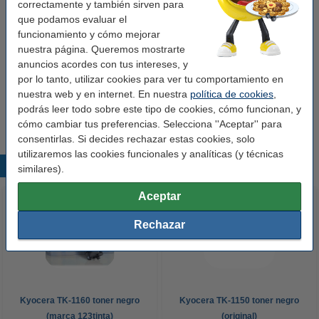
correctamente y también sirven para
Añade el tambor
que podamos evaluar el
funcionamiento y cómo mejorar
Kyocera DK-1150 tambor (marca 123tinta)
72,50 €
nuestra página. Queremos mostrarte
anuncios acordes con tus intereses, y
por lo tanto, utilizar cookies para ver tu comportamiento en
Consejo
nuestra web y en internet. En nuestra
política de cookies
,
Le recomendamos que utilice este toner (marca 123tinta) en lugar
podrás leer todo sobre este tipo de cookies, cómo funcionan, y
de la versión de Kyocera.
cómo cambiar tus preferencias. Selecciona ''Aceptar'' para
consentirlas. Si decides rechazar estas cookies, solo
utilizaremos las cookies funcionales y analíticas (y técnicas
Productos destacados
similares).
Aceptar
Rechazar
Kyocera TK-1160 toner negro
Kyocera TK-1150 toner negro
(marca 123tinta)
(original)