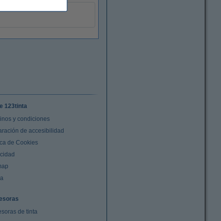
e 123tinta
inos y condiciones
aración de accesibilidad
ica de Cookies
acidad
map
da
esoras
soras de tinta