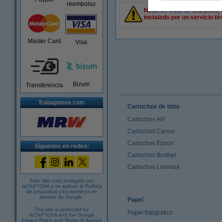
reembolso
Nota: se trata de una pieza
instalado por un servicio té
Master Card
Visa
Bizum
Transferencia
Trabajamos con:
Cartuchos de tinta
Cartuchos HP
Cartuchos Canon
Cartuchos Epson
Síguenos en redes:
Cartuchos Brother
Cartuchos Lexmark
Este sitio está protegido por
reCAPTCHA y se aplican la
Política
de privacidad
y los
términos de
servicio de Google
.
Papel
This site is protected by
Papel fotográfico
reCAPTCHA and the Google
Privacy Policy
and
Terms of Service