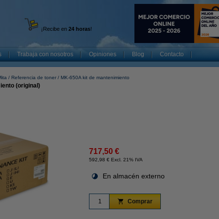
¡Recibe en
24 horas
!
s
Trabaja con nosotros
Opiniones
Blog
Contacto
ita
Referencia de toner
MK-650A kit de mantenimiento
nto (original)
717,50 €
592,98 € Excl. 21% IVA
En almacén externo
Comprar