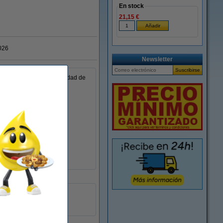
En stock
21,15 €
026
Newsletter
nimiento tiene una capacidad de
± 500.000 páginas
0632983005620
094004