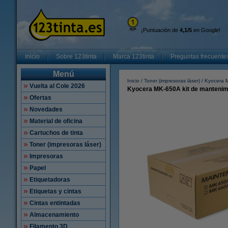
¡Puntuación de
4,1/5
en Google!
Inicio
Sobre 123tinta
Marca 123tinta
Preguntas frecuente
Menú
Inicio
Toner (impresoras láser)
Kyocera M
Vuelta al Cole 2026
Kyocera MK-650A kit de mantenimie
Ofertas
Novedades
Material de oficina
Cartuchos de tinta
Toner (impresoras láser)
Impresoras
Papel
Etiquetadoras
Etiquetas y cintas
Cintas entintadas
Almacenamiento
Filamento 3D