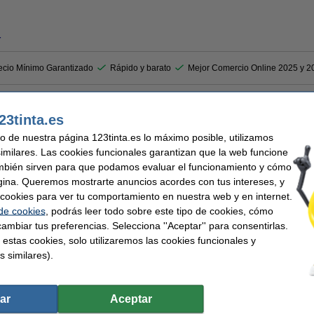
r
ecio Mínimo Garantizado
Rápido y barato
Mejor Comercio Online 2025 y 2
garantiza que la impresora siga funcionando de manera óptima. Este kit de mante
23tinta.es
00 páginas y es ideal para impresoras de oficina.
uso de nuestra página 123tinta.es lo máximo posible, utilizamos
similares. Las cookies funcionales garantizan que la web funcione
mbién sirven para que podamos evaluar el funcionamiento y cómo
gina. Queremos mostrarte anuncios acordes con tus intereses, y
cia
ar cookies para ver tu comportamiento en nuestra web y en internet.
 de cookies
, podrás leer todo sobre este tipo de cookies, cómo
ción de la bandeja superior
or
ambiar tus preferencias. Selecciona ''Aceptar'' para consentirlas.
 estas cookies, solo utilizaremos las cookies funcionales y
s similares).
ra
Capacidad:
e mantenimiento
Código EAN:
Núm. de item:
ar
Aceptar