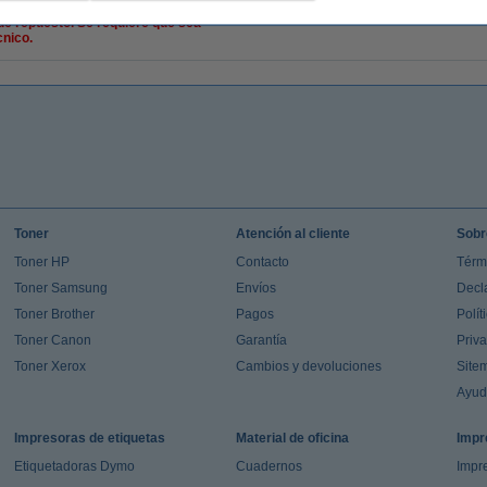
 de repuesto. Se requiere que sea
cnico.
Toner
Atención al cliente
Sobr
Toner HP
Contacto
Térm
Toner Samsung
Envíos
Decl
Toner Brother
Pagos
Polít
Toner Canon
Garantía
Priv
Toner Xerox
Cambios y devoluciones
Site
Ayu
Impresoras de etiquetas
Material de oficina
Impr
Etiquetadoras Dymo
Cuadernos
Impre