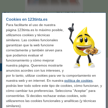
Color:
negro (1x) y color (3x)
Volumen:
72,4 ml
Modelo:
multipack
Cookies en 123tinta.es
Ver características y descripción
Para facilitarte el uso de nuestra
En stock
¡Recíbelo en 24 horas!
página 123tinta.es lo máximo posible,
utilizamos cookies y técnicas
Precio por ml
0,77 €
similares. Las cookies funcionales
garantizan que la web funcione
55,50 €
Comprar
correctamente y también sirven para
que podamos evaluar el
funcionamiento y cómo mejorar
nuestra página. Queremos mostrarte
Productos destacados
anuncios acordes con tus intereses, y
por lo tanto, utilizar cookies para ver tu comportamiento en
nuestra web y en internet. En nuestra
política de cookies
,
podrás leer todo sobre este tipo de cookies, cómo funcionan, y
cómo cambiar tus preferencias. Selecciona ''Aceptar'' para
consentirlas. Si decides rechazar estas cookies, solo
utilizaremos las cookies funcionales y analíticas (y técnicas
similares).