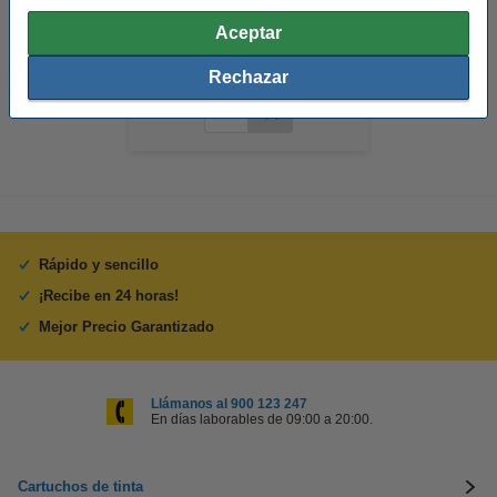
HP 364XL (CB322EE) cartucho
Aceptar
de tinta negro foto XL (original)
Rechazar
Rápido y sencillo
¡Recibe en 24 horas!
Mejor Precio Garantizado
Llámanos al 900 123 247
En días laborables de 09:00 a 20:00.
Cartuchos de tinta