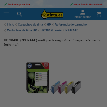
Pedido hoy, en 24h
Mejor Precio Garantizado
Iniciar sesión
Inicio
Cartuchos de tinta
HP
Referencia de cartucho
Cartuchos de tinta HP
HP 364XL serie
N9J74AE
HP 364XL (N9J74AE) multipack negro/cian/magenta/amarillo
(original)