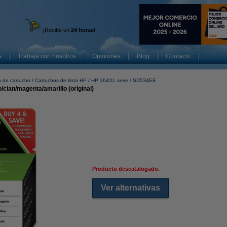
¡Recibe en
24 horas
!
s
Trabaja con nosotros
Opiniones
Blog
Contacto
a de cartucho
Cartuchos de tinta HP
HP 364XL serie
SD534EE
cian/magenta/amarillo (original)
Producto descatalogado.
Ver alternativas