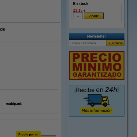
En stock
21,15 €
026
Newsletter
multipack
Precio por ml