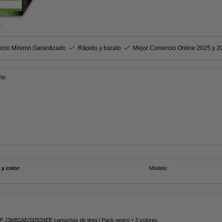
r
ecio Mínimo Garantizado
Rápido y barato
Mejor Comercio Online 2025 y 2
ne:
 y color
Modelo:
HP J3M82AE/SD534EE cartuchos de tinta | Pack negro + 3 colores