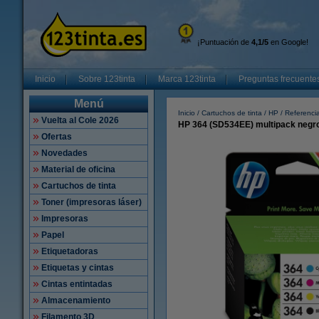
¡Puntuación de
4,1/5
en Google!
Inicio
Sobre 123tinta
Marca 123tinta
Preguntas frecuente
Menú
Inicio
Cartuchos de tinta
HP
Referenci
Vuelta al Cole 2026
HP 364 (SD534EE) multipack negro/
Ofertas
Novedades
Material de oficina
Cartuchos de tinta
Toner (impresoras láser)
Impresoras
Papel
Etiquetadoras
Etiquetas y cintas
Cintas entintadas
Almacenamiento
Filamento 3D