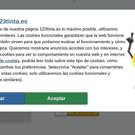
23tinta.es
uso de nuestra página 123tinta.es lo máximo posible, utilizamos
EE cartuchos de tinta | Pack negro + 3 colores
similares. Las cookies funcionales garantizan que la web funcione
mbién sirven para que podamos evaluar el funcionamiento y cómo
gina. Queremos mostrarte anuncios acordes con tus intereses, y
ar cookies para ver tu comportamiento en nuestra web y en internet.
 de cookies
, podrás leer todo sobre este tipo de cookies, cómo
ambiar tus preferencias. Selecciona ''Aceptar'' para consentirlas.
55,50 €
Precio por ml
 estas cookies, solo utilizaremos las cookies funcionales y
45,87 € Excl. 21% IVA
0,81 €
s similares).
En stock
ar
Aceptar
¡Recíbelo en 24 horas!
Comprar
r