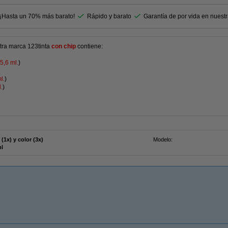
 ¡Hasta un 70% más barato!
Rápido y barato
Garantía de por vida en nuest
tra marca 123tinta
con chip
contiene:
5,6 ml.
)
l.
)
.
)
(1x) y color (3x)
Modelo:
ml