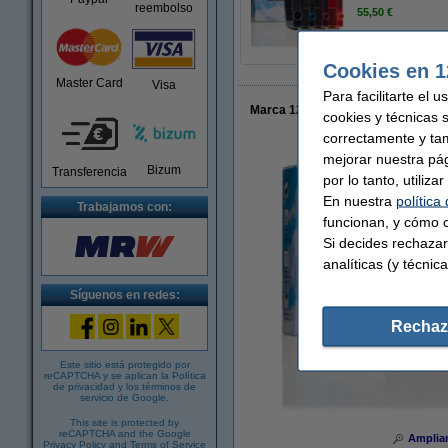
reembolso
55,50 €
Cookies en 1
Master Card
Visa
Para facilitarte el 
Marca 123tinta - HP J3M82AE/SD534
cookies y técnicas 
correctamente y ta
mejorar nuestra pá
Bizum
Transferencia
por lo tanto, utiliz
En nuestra
política
Trabajamos con:
funcionan, y cómo c
Si decides rechazar
analíticas (y técnica
Síguenos en redes:
Rechaz
Este sitio está protegido por
reCAPTCHA y se aplican la
Política
de privacidad
y los
términos de
servicio de Google
.
This site is protected by
reCAPTCHA and the Google
Amplia
Privacy Policy
and
Terms of Service