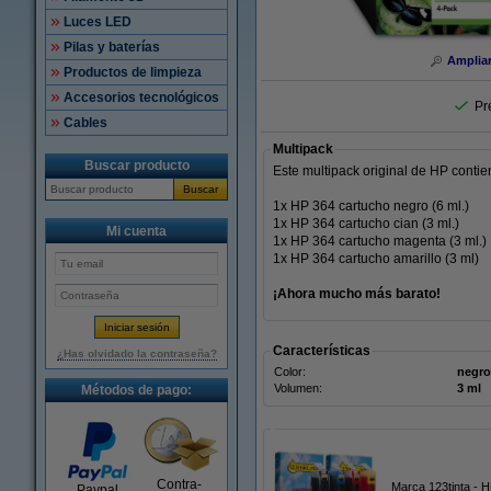
Luces LED
Pilas y baterías
Amplia
Productos de limpieza
Accesorios tecnológicos
Pr
Cables
Multipack
Buscar producto
Este multipack original de HP contie
Buscar
1x HP 364 cartucho negro (6 ml.)
1x HP 364 cartucho cian (3 ml.)
Mi cuenta
1x HP 364 cartucho magenta (3 ml.)
1x HP 364 cartucho amarillo (3 ml)
¡Ahora mucho más barato!
Características
¿Has olvidado la contraseña?
Color:
negro
Volumen:
3 ml
Métodos de pago:
Contra-
Marca 123tinta - 
Paypal