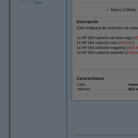
apply.
Marca 123tinta:
Descripción
Este multipack de cartuchos de nues
1x HP 364 cartucho de tinta negro (
2
1x HP 364 cartucho cian (
15,6 ml.
)
1x HP 364 cartucho magenta (
15,6 m
1x HP 364 cartucho amarillo (
15,6 ml
Características
Color:
negro 
Volumen:
68,2 