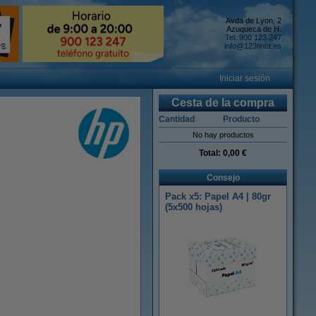
Avda de Lyon, 2
Azuqueca de H.
Tel: 900 123 247
info@123tinta.es
Iniciar sesión
Cesta de la compra
Cantidad
Producto
No hay productos
Total:
0,00 €
Consejo
Pack x5: Papel A4 | 80gr
(5x500 hojas)