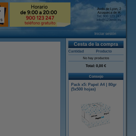
Avda de Lyon, 2
Azuqueca de H.
Tel: 900 123 247
info@123tinta.es
Iniciar sesión
Cesta de la compra
Cantidad
Producto
No hay productos
Total:
0,00 €
Consejo
Pack x5: Papel A4 | 80gr
(5x500 hojas)