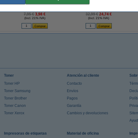
The Pink Stuff | Pasta Limpiadora - Formato
The Pink Stuff | Miracle Scrubber kit |
G
Ahorro 850 gramos
Cepillos limpiadores + Power Paste
7,95 €
3,98 €
32,99 €
24,74 €
(Incl. 21% IVA)
(Incl. 21% IVA)
Toner
Atención al cliente
Sobr
Toner HP
Contacto
Térm
Toner Samsung
Envíos
Decl
Toner Brother
Pagos
Polít
Toner Canon
Garantía
Priv
Toner Xerox
Cambios y devoluciones
Site
Ayu
Impresoras de etiquetas
Material de oficina
Impr