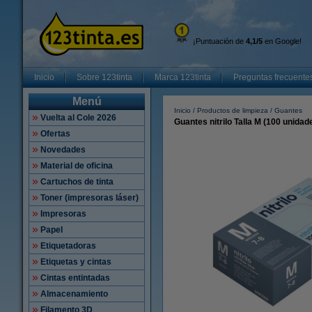
¡Puntuación de
4,1/5
en Google!
Inicio
Sobre 123tinta
Marca 123tinta
Preguntas frecuente
Menú
Inicio
Productos de limpieza
Guantes
Vuelta al Cole 2026
Guantes nitrilo Talla M (100 unidad
Ofertas
Novedades
Material de oficina
Cartuchos de tinta
Toner (impresoras láser)
Impresoras
Papel
Etiquetadoras
Etiquetas y cintas
Cintas entintadas
Almacenamiento
Filamento 3D