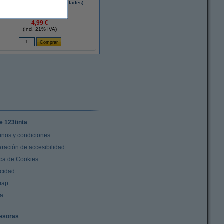
uantes nitrilo Talla L (100 unidades)
4,99 €
(Incl. 21% IVA)
e 123tinta
inos y condiciones
aración de accesibilidad
ica de Cookies
acidad
map
da
esoras