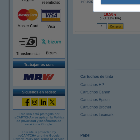
HP 305XL (3YM63AE) cartucho de tinta
reembolso
color XL (original)
18,50 €
(Incl. 21% IVA)
Master Card
Visa
Bizum
Transferencia
Trabajamos con:
Cartuchos de tinta
Cartuchos HP
Síguenos en redes:
Cartuchos Canon
Cartuchos Epson
Cartuchos Brother
Este sitio está protegido por
Cartuchos Lexmark
reCAPTCHA y se aplican la
Política
de privacidad
y los
términos de
servicio de Google
.
This site is protected by
Papel
reCAPTCHA and the Google
Privacy Policy
and
Terms of Service