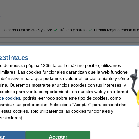
r
r Comercio Online 2025 y 2026
Rápido y barato
Premio Mejor Atención al c
a proteger las manos de posibles manchas, y para poder manipular objetos sin cont
23tinta.es
as y contaminación.
isa de objetos.
uso de nuestra página 123tinta.es lo máximo posible, utilizamos
es.
similares. Las cookies funcionales garantizan que la web funcione
uier tarea de limpieza y son muy fáciles de poner y quitar.
mbién sirven para que podamos evaluar el funcionamiento y cómo
gina. Queremos mostrarte anuncios acordes con tus intereses, y
ar cookies para ver tu comportamiento en nuestra web y en internet.
 similares también han elegido estos artículos.
 de cookies
, podrás leer todo sobre este tipo de cookies, cómo
ambiar tus preferencias. Selecciona ''Aceptar'' para consentirlas.
 estas cookies, solo utilizaremos las cookies funcionales y
s similares).
ar
Aceptar