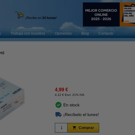
¡Recibe en
24 horas
!
s
Trabaja con nosotros
Opiniones
Blog
Contacto
es)
4,99 €
4,12 € Excl. 21% IVA
En stock
¡Recíbelo el lunes!
Comprar