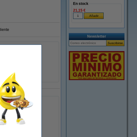
En stock
21,15 €
liente
Newsletter
aminarlos.