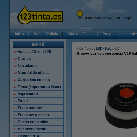
¡Puntuación de
4,1/5
en Google!
Inicio
Sobre 123tinta
Marca 123tinta
Preguntas frecuente
Menú
Inicio
Luces LED
Baliza v16
Vuelta al Cole 2026
Groovy Luz de emergencia V16 bal
Ofertas
Novedades
Material de oficina
Cartuchos de tinta
Toner (impresoras láser)
Impresoras
Papel
Etiquetadoras
Etiquetas y cintas
Cintas entintadas
Almacenamiento
Filamento 3D