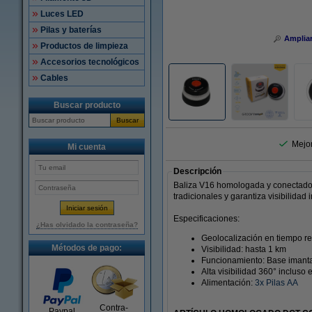
Luces LED
Pilas y baterías
Amplia
Productos de limpieza
Accesorios tecnológicos
Cables
Buscar producto
Buscar
Mejo
Mi cuenta
Descripción
Baliza V16 homologada y conectado c
tradicionales y garantiza visibilida
Especificaciones:
¿Has olvidado la contraseña?
Geolocalización en tiempo re
Métodos de pago:
Visibilidad: hasta 1 km
Funcionamiento: Base imantad
Alta visibilidad 360° incluso
Alimentación:
3x Pilas AA
Contra-
Paypal