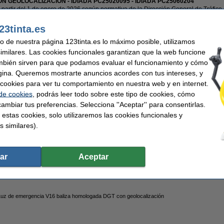
N GEOLOCALIZACIÓN -
IDIADA PC25020095 - IDIADA PC25060204
a partir del 1 de enero de 2026 según normativa de la Dirección General de Tráfico
23tinta.es
uso de nuestra página 123tinta.es lo máximo posible, utilizamos
similares. Las cookies funcionales garantizan que la web funcione
mbién sirven para que podamos evaluar el funcionamiento y cómo
calinas Xtreme Power AA - LR06 - MN1500 - 4 unidades
gina. Queremos mostrarte anuncios acordes con tus intereses, y
ar cookies para ver tu comportamiento en nuestra web y en internet.
 de cookies
, podrás leer todo sobre este tipo de cookies, cómo
ambiar tus preferencias. Selecciona ''Aceptar'' para consentirlas.
 estas cookies, solo utilizaremos las cookies funcionales y
calinas Xtreme Power AA - LR06 - MN1500 - 24 unidades
s similares).
ar
Aceptar
uz de emergencia V16 baliza homologada DGT con geolocalización