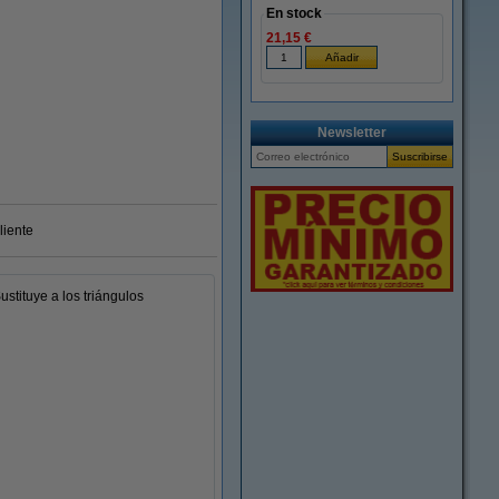
En stock
21,15 €
Ampliar
Newsletter
liente
tituye a los triángulos