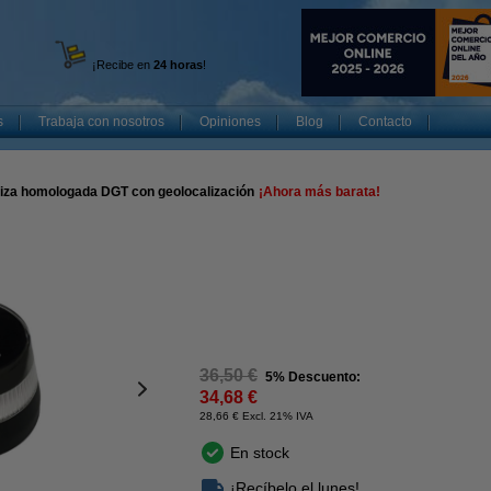
¡Recibe en
24 horas
!
s
Trabaja con nosotros
Opiniones
Blog
Contacto
iza homologada DGT con geolocalización
¡Ahora más barata!
36,50 €
5% Descuento:
34,68 €
28,66 € Excl. 21% IVA
En stock
¡Recíbelo el lunes!