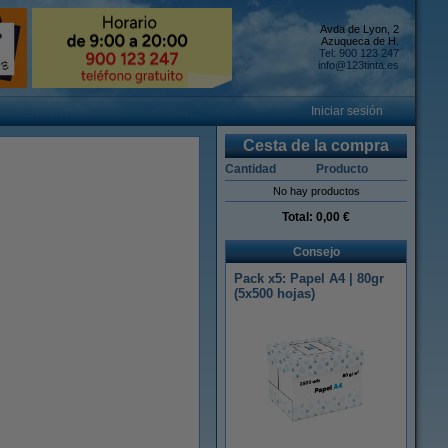
Avda de Lyon, 2
Azuqueca de H.
Tel: 900 123 247
info@123tinta.es
Iniciar sesión
Cesta de la compra
Cantidad
Producto
No hay productos
Total:
0,00 €
Consejo
Pack x5: Papel A4 | 80gr
(5x500 hojas)