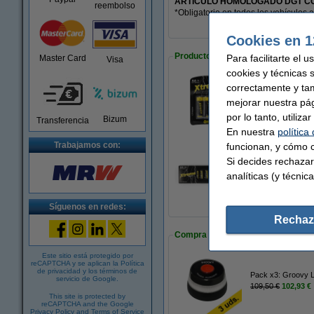
ARTÍCULO HOMOLOGADO DGT CO
reembolso
*Obligatorio en todos los vehículos 
Cookies en 1
Productos recomendados
Para facilitarte el 
Master Card
Visa
cookies y técnicas 
correctamente y ta
123tinta Pilas Al
mejorar nuestra pá
3,95 €
por lo tanto, utiliz
Bizum
Transferencia
En nuestra
política
Trabajamos con:
funcionan, y cómo c
Si decides rechazar
123tinta Pilas Al
analíticas (y técnica
14,50 €
Síguenos en redes:
Rechaz
Compra en pack
Este sitio está protegido por
reCAPTCHA y se aplican la
Política
de privacidad
y los
términos de
Pack x3: Groovy L
servicio de Google
.
109,50 €
102,93 €
This site is protected by
reCAPTCHA and the Google
Privacy Policy
and
Terms of Service