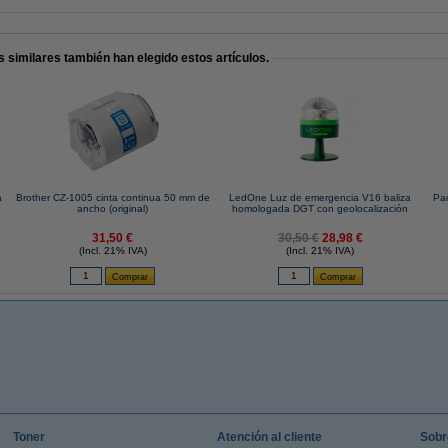
 similares también han elegido estos artículos.
a
Brother CZ-1005 cinta continua 50 mm de
LedOne Luz de emergencia V16 baliza
Pa
ancho (original)
homologada DGT con geolocalización
31,50 €
30,50 €
28,98 €
(Incl. 21% IVA)
(Incl. 21% IVA)
Toner
Atención al cliente
Sobr