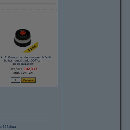
ck x3: Groovy Luz de emergencia V16
baliza homologada DGT con
geolocalización
109,50 €
102,93 €
(Incl. 21% IVA)
e 123tinta