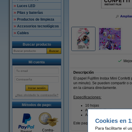
Luces LED
Pilas y baterías
Amplia
Productos de limpieza
Accesorios tecnológicos
Cables
Buscar producto
Buscar
Mejo
Mi cuenta
Descripción
El papel Fujifilm Instax Mini Confet
un minuto). Se pueden compartir o c
en la cámara directamente.
¿Has olvidado la contraseña?
Especificaciones:
Métodos de pago:
10 hojas
Acabado brillante
Adecuado para Instax Mini
Cookies en 1
Este paquete contiene 10 hojas de pa
Para facilitarte el 
Contra-
Paypal