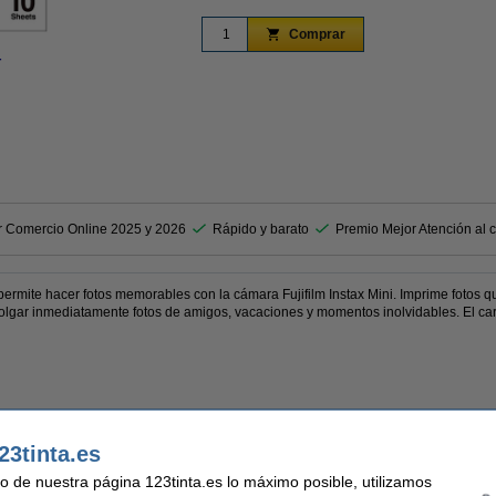
Comprar
r
Ampliar
r Comercio Online 2025 y 2026
Rápido y barato
Premio Mejor Atención al c
ti permite hacer fotos memorables con la cámara Fujifilm Instax Mini. Imprime fotos
olgar inmediatamente fotos de amigos, vacaciones y momentos inolvidables. El car
23tinta.es
pel fotográfico Instax Mini Confetti y te permite capturar e imprimir al instante 10
uso de nuestra página 123tinta.es lo máximo posible, utilizamos