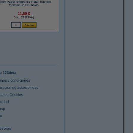
jifilm Papel fotografico instax mini film
Mermaid Tail 10 hojas
11,50 €
(Incl. 21% IVA)
e 123tinta
inos y condiciones
aración de accesibilidad
ica de Cookies
acidad
map
da
esoras