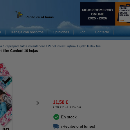
¡Recibe en
24 horas
!
s
Trabaja con nosotros
Opiniones
Blog
Contacto
co
Papel para fotos instantáneas
Papel Instax Fujifilm
Fujifilm Instax Mini
ni film Confetti 10 hojas
11,50 €
9,50 € Excl. 21% IVA
En stock
¡Recíbelo el lunes!