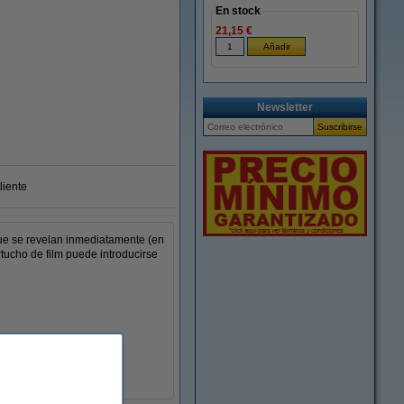
En stock
21,15 €
Newsletter
liente
 que se revelan inmediatamente (en
tucho de film puede introducirse
 momentos únicos.