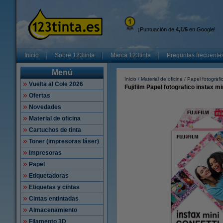
¡Puntuación de
4,1/5
en Google!
Inicio
Sobre 123tinta
Marca 123tinta
Preguntas frecuente
Menú
Inicio
Material de oficina
Papel fotográfi
Vuelta al Cole 2026
Fujifilm Papel fotografico instax mi
Ofertas
Novedades
Material de oficina
Cartuchos de tinta
Toner (impresoras láser)
Impresoras
Papel
Etiquetadoras
Etiquetas y cintas
Cintas entintadas
Almacenamiento
Filamento 3D