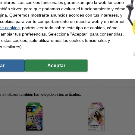
similares. Las cookies funcionales garantizan que la web funcione
mbién sirven para que podamos evaluar el funcionamiento y cómo
ilm
Capasuperior:
gina. Queremos mostrarte anuncios acordes con tus intereses, y
x mini
Resistente al agua:
ar cookies para ver tu comportamiento en nuestra web y en internet.
la fotográfica
Sirve para:
62 mm
Marco:
 de cookies
, podrás leer todo sobre este tipo de cookies, cómo
jas
Núm. de item:
ambiar tus preferencias. Selecciona ''Aceptar'' para consentirlas.
 estas cookies, solo utilizaremos las cookies funcionales y
s similares).
ujifilm instax mini Confetti - pack 30 hojas
ar
Aceptar
 similares también han elegido estos artículos.