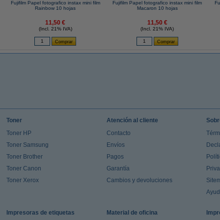
Fujifilm Papel fotografico instax mini film
Fujifilm Papel fotografico instax mini film
Fu
Rainbow 10 hojas
Macaron 10 hojas
11,50 €
11,50 €
(Incl. 21% IVA)
(Incl. 21% IVA)
Toner
Atención al cliente
Sobr
Toner HP
Contacto
Térm
Toner Samsung
Envíos
Decl
Toner Brother
Pagos
Polít
Toner Canon
Garantía
Priv
Toner Xerox
Cambios y devoluciones
Site
Ayu
Impresoras de etiquetas
Material de oficina
Impr