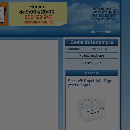
Avda de Lyon, 2
Azuqueca de H.
Tel: 900 123 247
info@123tinta.es
Iniciar sesión
Cesta de la compra
Cantidad
Producto
No hay productos
Total:
0,00 €
Consejo
Pack x5: Papel A4 | 80gr
(5x500 hojas)