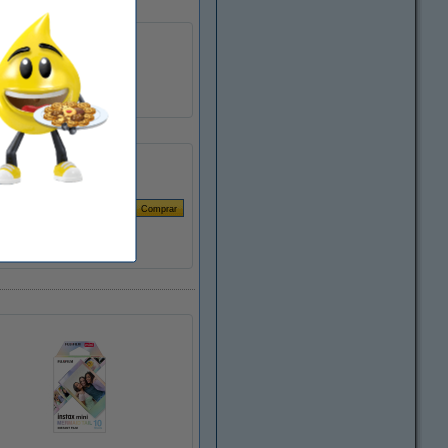
brillante
no
cámara instantánea
confetti
150860