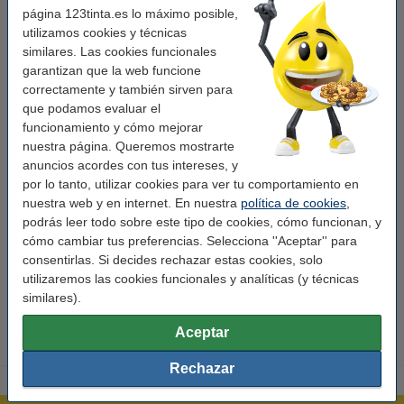
Probado por FIRA International Ltd, este soporte cumple con los estándares
página 123tinta.es lo máximo posible,
ergonómicos europeos (EN ISO 9241-5). Perfecto para usar en la oficina o
utilizamos cookies y técnicas
en casa.
similares. Las cookies funcionales
garantizan que la web funcione
correctamente y también sirven para
Características
que podamos evaluar el
funcionamiento y cómo mejorar
Marca:
Fellowes
nuestra página. Queremos mostrarte
anuncios acordes con tus intereses, y
Tipo:
portadocumentos
por lo tanto, utilizar cookies para ver tu comportamiento en
Medidas:
11,59 x 56,2 x 34,93 cm
nuestra web y en internet. En nuestra
política de cookies
,
podrás leer todo sobre este tipo de cookies, cómo funcionan, y
Color:
negro
cómo cambiar tus preferencias. Selecciona ''Aceptar'' para
consentirlas. Si decides rechazar estas cookies, solo
Alto:
ajustable
utilizaremos las cookies funcionales y analíticas (y técnicas
Núm. de item:
215027
similares).
Aceptar
Rechazar