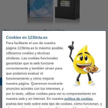
Tipo:
caja de mantenimiento
Marca:
123tinta
Cookies en 123tinta.es
Ver características y descripción
Para facilitarte el uso de nuestra
Ahorra un
33,3%
con la marca 123tinta
página 123tinta.es lo máximo posible,
En stock
¡Recíbelo el lunes!
utilizamos cookies y técnicas
similares. Las cookies funcionales
5,00 €
Comprar
garantizan que la web funcione
correctamente y también sirven para
que podamos evaluar el
funcionamiento y cómo mejorar
Productos destacados
nuestra página. Queremos mostrarte
anuncios acordes con tus intereses, y
por lo tanto, utilizar cookies para ver tu comportamiento en
nuestra web y en internet. En nuestra
política de cookies
,
podrás leer todo sobre este tipo de cookies, cómo funcionan, y