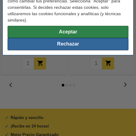
cómo cambiar tus preferencias. Selecciona ''Aceptar'' para
consentirlas. Si decides rechazar estas cookies, solo
utilizaremos las cookies funcionales y analíticas (y técnicas
similares).
Epson 604XL cartucho de tinta
Epson 604XL cartucho de tinta
negra de alta capacidad (marca
magenta de alta capacidad
Aceptar
123tinta)
(marca 123tinta)
Rechazar
26,50 €
18,50 €
Incl. 21% IVA
Incl. 21% IVA
Rápido y sencillo
¡Recibe en 24 horas!
Mejor Precio Garantizado