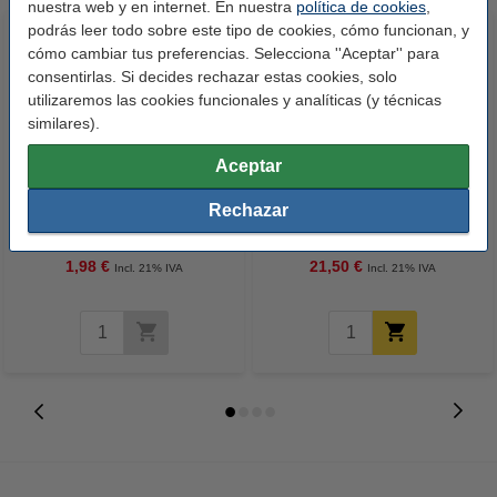
nuestra web y en internet. En nuestra
política de cookies
,
podrás leer todo sobre este tipo de cookies, cómo funcionan, y
cómo cambiar tus preferencias. Selecciona ''Aceptar'' para
consentirlas. Si decides rechazar estas cookies, solo
utilizaremos las cookies funcionales y analíticas (y técnicas
similares).
Aceptar
Pack ahorro: subrayadores
Epson 79XL (T7902) cartucho
Rechazar
123tinta
de tinta cian XL (marca 123tinta)
amarillo/azul/verde/naranja/rosa
1,98 €
21,50 €
Incl. 21% IVA
Incl. 21% IVA