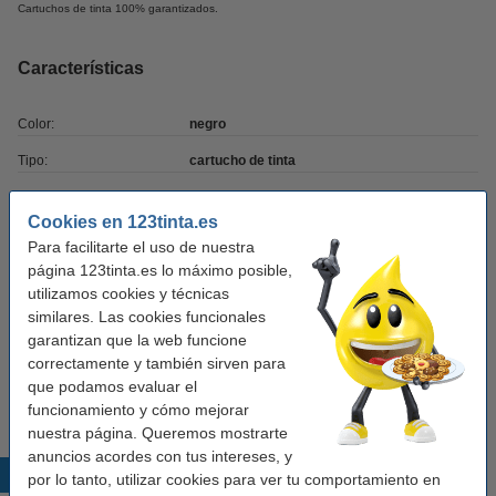
Cartuchos de tinta 100% garantizados.
Características
Color:
negro
Tipo:
cartucho de tinta
Volumen:
42 ml
Cookies en 123tinta.es
Marca:
123tinta
Para facilitarte el uso de nuestra
página 123tinta.es lo máximo posible,
Núm. de item:
026653
utilizamos cookies y técnicas
similares. Las cookies funcionales
garantizan que la web funcione
Consejo
correctamente y también sirven para
Te recomendamos comprar este cartucho de tinta en lugar del
que podamos evaluar el
original.
funcionamiento y cómo mejorar
nuestra página. Queremos mostrarte
anuncios acordes con tus intereses, y
Productos destacados
por lo tanto, utilizar cookies para ver tu comportamiento en