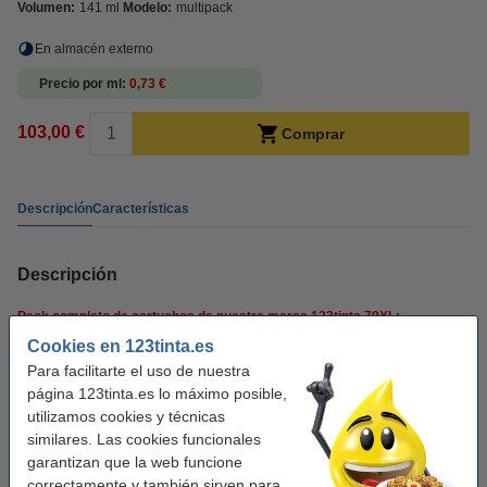
Volumen:
141 ml
Modelo:
multipack
En almacén externo
Precio por ml
0,73 €
103,00 €
Comprar
Descripción
Características
Descripción
Pack completo de cartuchos de nuestra marca 123tinta 79XL:
Cookies en 123tinta.es
2 x
cartucho 79XL T7901 (negro
42 ml
)
Para facilitarte el uso de nuestra
1 x
cartucho 79XL T7902 (cian
19 ml
)
página 123tinta.es lo máximo posible,
1 x
cartucho 79XL T7903 (magenta
19 ml
)
utilizamos cookies y técnicas
1 x
cartucho 79XL T7904 (amarillo
19 ml
)
similares. Las cookies funcionales
garantizan que la web funcione
Este producto marca 123tinta incluye garantía del 100%. 1-2-3 ¡sin preocupaciones!
correctamente y también sirven para