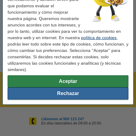
que podamos evaluar el
Características
funcionamiento y cómo mejorar
nuestra página. Queremos mostrarte
anuncios acordes con tus intereses, y
Volumen:
141 ml
por lo tanto, utilizar cookies para ver tu comportamiento en
Modelo:
multipack
nuestra web y en internet. En nuestra
política de cookies
,
podrás leer todo sobre este tipo de cookies, cómo funcionan, y
cómo cambiar tus preferencias. Selecciona ''Aceptar'' para
consentirlas. Si decides rechazar estas cookies, solo
utilizaremos las cookies funcionales y analíticas (y técnicas
similares).
Rápido y sencillo
Aceptar
¡Recibe en 24 horas!
Rechazar
Mejor Precio Garantizado
Llámanos al 900 123 247
En días laborables de 09:00 a 20:00.