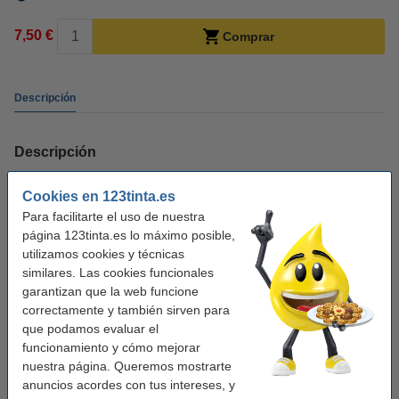
7,50 €
Comprar
Descripción
Descripción
Cartucho de limpieza de marca 123tinta para el cabezal de impresión
Cookies en 123tinta.es
magenta del 604XL, válido para aproximadamente 10 ciclos de limpieza.
Para facilitarte el uso de nuestra
página 123tinta.es lo máximo posible,
Naturalmente, desea disfrutar de su impresora el mayor tiempo posible, por
utilizamos cookies y técnicas
lo que es importante limpiarla periódicamente. Un cartucho de limpieza evita
similares. Las cookies funcionales
que se obstruyan los inyectores del cabezal de impresión y, en muchos
garantizan que la web funcione
casos, proporciona una mejora inmediata y visible en la calidad de
correctamente y también sirven para
impresión.
que podamos evaluar el
funcionamiento y cómo mejorar
Explicación del cartucho de limpieza
nuestra página. Queremos mostrarte
anuncios acordes con tus intereses, y