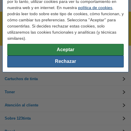
por lo tanto, utilizar cookies para ver tu comportamiento en
nuestra web y en internet. En nuestra
política de cookies
,
podrás leer todo sobre este tipo de cookies, cómo funcionan, y
cómo cambiar tus preferencias. Selecciona ''Aceptar'' para
Rápido y sencillo
consentirlas. Si decides rechazar estas cookies, solo
¡Recibe en 24 horas!
utilizaremos las cookies funcionales y analíticas (y técnicas
Mejor Precio Garantizado
similares).
Aceptar
Llámanos al 900 123 247
Rechazar
En días laborables de 09:00 a 20:00.
Cartuchos de tinta
Toner
Atención al cliente
Sobre 123tinta