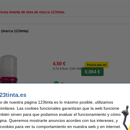
ma botella de tinta de marca 123tinta.
 (marca 123tinta)
4,50 €
Precio por ml
3,72 € Excl. 21% IVA
0,064 €
En stock
¡Recíbelo en 24 horas!
23tinta.es
uso de nuestra página 123tinta.es lo máximo posible, utilizamos
Comprar
similares. Las cookies funcionales garantizan que la web funcione
mbién sirven para que podamos evaluar el funcionamiento y cómo
gina. Queremos mostrarte anuncios acordes con tus intereses, y
ar cookies para ver tu comportamiento en nuestra web y en internet.
r