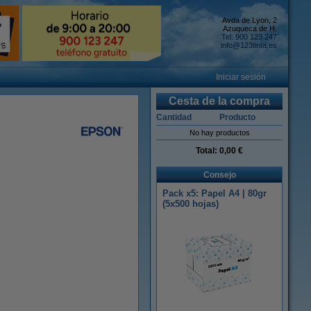
Avda de Lyon, 2
Azuqueca de H.
Tel: 900 123 247
info@123tinta.es
Iniciar sesión
Cesta de la compra
Cantidad
Producto
No hay productos
Total:
0,00 €
Consejo
Pack x5: Papel A4 | 80gr
(5x500 hojas)