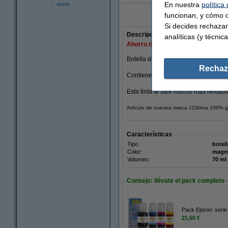
En nuestra
política
apply.
funcionan, y cómo c
Marca 123tinta:
Si decides rechazar
Descripción
analíticas (y técnica
Ahorro de casi
47,1%
en comparació
Botella de tinta Epson 102 magenta 
Rechaz
Contiene 70 ml.
Esta tinta te sale mucho más rentable
Artículo de nuestra marca 123tinta 100% g
Características
Tipo:
botell
Color:
mage
Volumen:
70 ml
Consejo: llévate el pack completo
Pack Epson: serie 
21,50 €