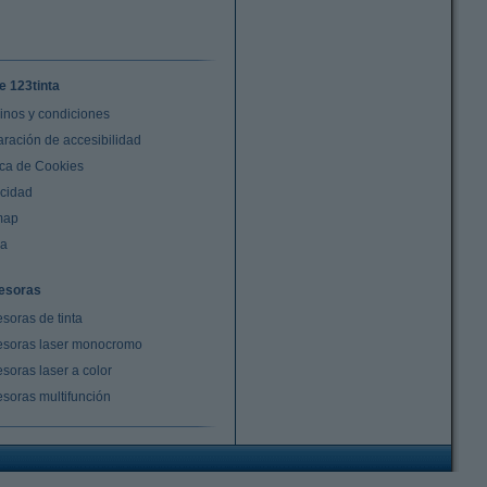
e 123tinta
inos y condiciones
aración de accesibilidad
ica de Cookies
acidad
map
da
esoras
soras de tinta
esoras laser monocromo
soras laser a color
esoras multifunción