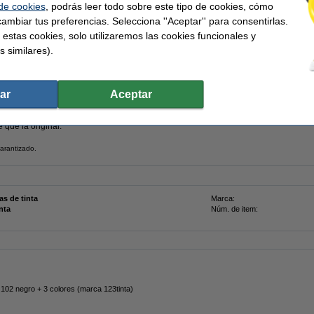
 de cookies
, podrás leer todo sobre este tipo de cookies, cómo
ambiar tus preferencias. Selecciona ''Aceptar'' para consentirlas.
 ¡Hasta un 70% más barato!
Rápido y barato
Garantía de por vida en nuest
 estas cookies, solo utilizaremos las cookies funcionales y
s similares).
n con el cartucho original
de nuestra marca 123tinta.
ar
Aceptar
 que la original.
arantizado.
as de tinta
Marca:
nta
Núm. de item:
102 negro + 3 colores (marca 123tinta)