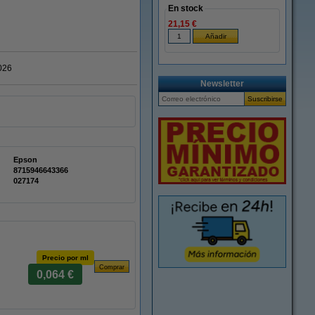
En stock
21,15 €
026
Newsletter
Epson
8715946643366
027174
Precio por ml
0,064 €