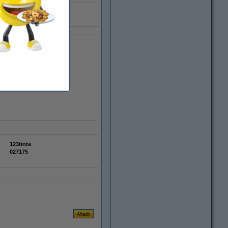
ra marca 123tinta
123tinta
027175