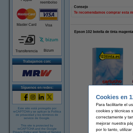
reembolso
Consejo
Te recomendamos comprar esta mis
Master Card
Visa
Epson 102 botella de tinta magenta
Bizum
Transferencia
Trabajamos con:
Síguenos en redes:
Cookies en 1
Para facilitarte el 
Este sitio está protegido por
cookies y técnicas 
reCAPTCHA y se aplican la
Política
de privacidad
y los
términos de
correctamente y ta
servicio de Google
.
mejorar nuestra pá
This site is protected by
por lo tanto, utiliz
reCAPTCHA and the Google
Amplia
Privacy Policy
and
Terms of Service