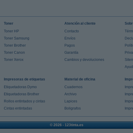
Toner
Atención al cliente
Sobr
Toner HP
Contacto
Térm
Toner Samsung
Envíos
Decl
Toner Brother
Pagos
Polít
Toner Canon
Garantía
Priv
Toner Xerox
Cambios y devoluciones
Site
Ayu
Impresoras de etiquetas
Material de oficina
Impr
Etiquetadoras Dymo
Cuadernos
Impre
Etiquetadoras Brother
Archivo
Impr
Rollos entintados y cintas
Lapices
Impre
Cintas entintadas
Boligrafos
Impr
© 2026 - 123tinta.es