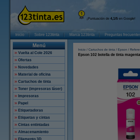
¡Puntuación de
4,1/5
en Google!
Inicio
Sobre 123tinta
Marca 123tinta
Preguntas frecuente
Menú
Inicio
Cartuchos de tinta
Epson
Refere
Vuelta al Cole 2026
Epson 102 botella de tinta magenta 
Ofertas
Novedades
Material de oficina
Cartuchos de tinta
Toner (impresoras láser)
Impresoras
Papel
Etiquetadoras
Etiquetas y cintas
Cintas entintadas
Almacenamiento
Filamento 3D