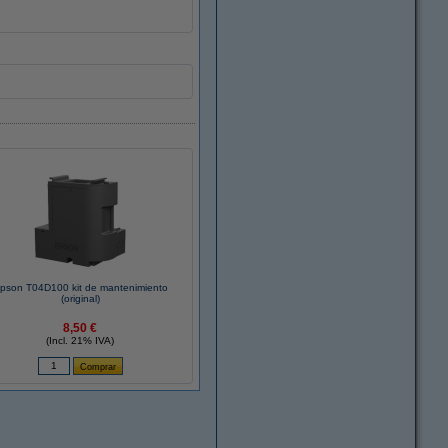
pson T04D100 kit de mantenimiento
(original)
8,50 €
(Incl. 21% IVA)