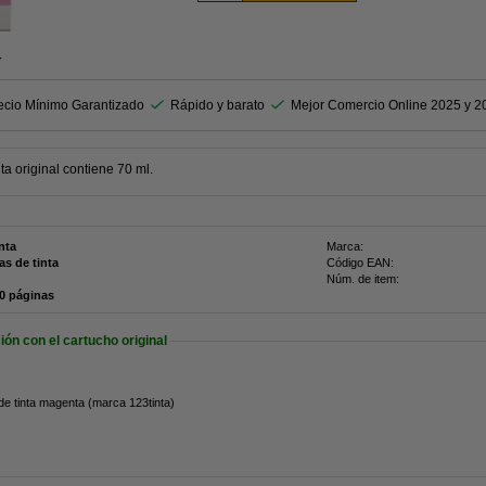
r
ecio Mínimo Garantizado
Rápido y barato
Mejor Comercio Online 2025 y 2
a original contiene 70 ml.
nta
Marca:
as de tinta
Código EAN:
Núm. de item:
00 páginas
n con el cartucho original
de tinta magenta (marca 123tinta)