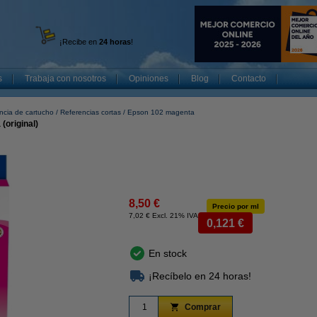
¡Recibe en
24 horas
!
s
Trabaja con nosotros
Opiniones
Blog
Contacto
ncia de cartucho
Referencias cortas
Epson 102 magenta
(original)
8,50 €
Precio por ml
7,02 € Excl. 21% IVA
0,121 €
En stock
¡Recíbelo en 24 horas!
Comprar