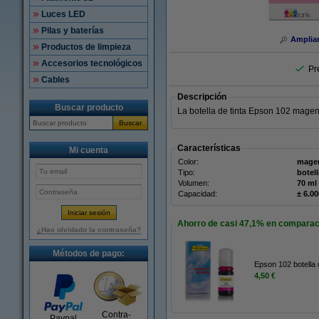
Luces LED
Pilas y baterías
Amplia
Productos de limpieza
Accesorios tecnológicos
Pr
Cables
Descripción
Buscar producto
La botella de tinta Epson 102 magent
Buscar
Características
Mi cuenta
Color:
mage
Tipo:
botell
Volumen:
70 ml
Capacidad:
± 6.0
Ahorro de casi
47,1%
en comparació
¿Has olvidado la contraseña?
Métodos de pago:
Epson 102 botella 
4,50 €
Contra-
Paypal