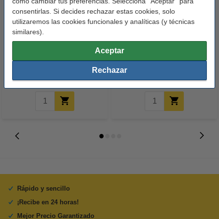
cómo cambiar tus preferencias. Selecciona ''Aceptar'' para
consentirlas. Si decides rechazar estas cookies, solo
utilizaremos las cookies funcionales y analíticas (y técnicas
similares).
Dymo S0722430 / 99014
Dymo S0722400 / 99012
etiquetas de envío y de
Etiquetas grandes para
Aceptar
identificación (marca 123tinta)
direcciones de envío 2 rollos
Rechazar
(original)
12,50 €
18,00 €
Incl. 21% IVA
Incl. 21% IVA
Rápido y sencillo
¡Recibe en 24 horas!
Mejor Precio Garantizado