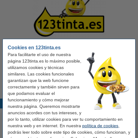
Cookies en 123tinta.es
Para facilitarte el uso de nuestra
Ver características y descripción
página 123tinta.es lo máximo posible,
En stock
¡Recíbelo en 24 horas!
utilizamos cookies y técnicas
similares. Las cookies funcionales
21,00 €
Comprar
garantizan que la web funcione
correctamente y también sirven para
que podamos evaluar el
funcionamiento y cómo mejorar
Productos destacados
nuestra página. Queremos mostrarte
anuncios acordes con tus intereses, y
por lo tanto, utilizar cookies para ver tu comportamiento en
nuestra web y en internet. En nuestra
política de cookies
,
podrás leer todo sobre este tipo de cookies, cómo funcionan, y