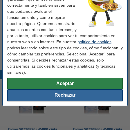
correctamente y también sirven para
Color:
blanco
que podamos evaluar el
Núm fábrica:
funcionamiento y cómo mejorar
S0722410
nuestra página. Queremos mostrarte
Cantidad:
260 etiquetas
anuncios acordes con tus intereses, y
por lo tanto, utilizar cookies para ver tu comportamiento en
nuestra web y en internet. En nuestra
política de cookies
,
Consejo
podrás leer todo sobre este tipo de cookies, cómo funcionan, y
Le recomendamos que utilice estas etiquetas en lugar de las
etiquetas originales.
cómo cambiar tus preferencias. Selecciona ''Aceptar'' para
consentirlas. Si decides rechazar estas cookies, solo
utilizaremos las cookies funcionales y analíticas (y técnicas
similares).
Productos destacados
Aceptar
Rechazar
Dymo S0720820 / 45800 cinta
Dymo S0720860 / 45806 cinta