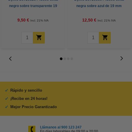
negro sobre transparente 19
negra sobre azul de 19 mm
mm (marca 123tinta)
(marca 123tinta)
9,50 €
12,50 €
Incl. 21% IVA
Incl. 21% IVA
Rápido y sencillo
¡Recibe en 24 horas!
Mejor Precio Garantizado
Llámanos al 900 123 247
En días laborables de 09:00 a 20:00.