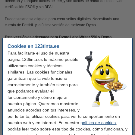
dirección y franqueo fáciles de leer, y son fáciles de retirar del rollo. ¡Con
certificación FSC® y sin BPA!
Puedes usar esta etiqueta para crear sellos digitales. Necesitarás una
cuenta de PostNL y la última versión del software Dymo.
Esta versión es adecuada para Dymo LabelWriter 550 y Dymo
LabelWriter 5XL.
Cookies en 123tinta.es
Para facilitarte el uso de nuestra
página 123tinta.es lo máximo posible,
¡Verás la diferencia en tu cartera!
utilizamos cookies y técnicas
similares. Las cookies funcionales
Este producto marca 123tinta incluye garantía del 100%. 1-2-3 ¡sin preocupaciones!
garantizan que la web funcione
correctamente y también sirven para
Características
que podamos evaluar el
funcionamiento y cómo mejorar
nuestra página. Queremos mostrarte
Marca:
123tinta
anuncios acordes con tus intereses, y
Uso:
etiquetas de dirección
por lo tanto, utilizar cookies para ver tu comportamiento en
nuestra web y en internet. En nuestra
política de cookies
,
Adherencia:
podrás leer todo sobre este tipo de cookies, cómo funcionan, y
Medidas:
36 x 89 mm (AnxL)