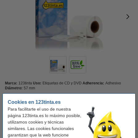
Marca:
123tinta
Uso:
Etiquetas de CD y DVD
Adherencia:
Adhesivo
Diámetro:
57 mm
Cantidad:
1
Cookies en 123tinta.es
Para facilitarte el uso de nuestra
1
5
página 123tinta.es lo máximo posible,
utilizamos cookies y técnicas
Ver características y descripción
similares. Las cookies funcionales
¡Ahorra más del
20%
en estas etiquetas!
garantizan que la web funcione