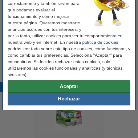
En almacén externo
correctamente y también sirven para
que podamos evaluar el
Precio por etiqu
0,047 €
funcionamiento y cómo mejorar
nuestra página. Queremos mostrarte
7,50 €
Comprar
anuncios acordes con tus intereses, y
por lo tanto, utilizar cookies para ver tu comportamiento en
Pack ahorro
nuestra web y en internet. En nuestra
política de cookies
,
podrás leer todo sobre este tipo de cookies, cómo funcionan, y
Dymo S0719250/14681 etiquetas de CD y DVD
cómo cambiar tus preferencias. Selecciona ''Aceptar'' para
(marca 123tinta) | Pack 5 uds
35,00 €
consentirlas. Si decides rechazar estas cookies, solo
utilizaremos las cookies funcionales y analíticas (y técnicas
similares).
Aceptar
Productos destacados
Rechazar