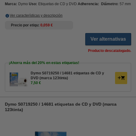
Marca:
Dymo
Uso:
Etiquetas de CD y DVD
Adherencia:
Diámetro:
57 mm
Ver características y descripción
Precio por etiqu
0,059 €
Ver alternativas
Producto descatalogado.
¡Ahorra más del
20%
en estas etiquetas!
Dymo S0719250 / 14681 etiquetas de CD y
DVD (marca 123tinta)
7,50 €
Dymo S0719250 / 14681 etiquetas de CD y DVD (marca
123tinta)