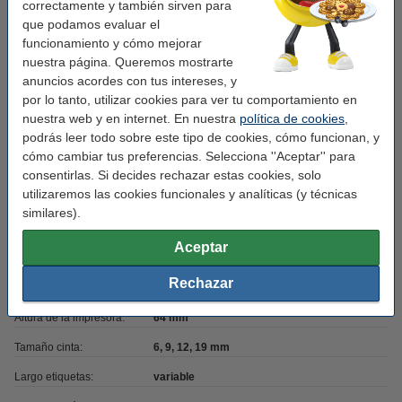
Memoria:
99 ubicaciones (100 etiquetas)
correctamente y también sirven para
que podamos evaluar el
Símbolos:
100
funcionamiento y cómo mejorar
nuestra página. Queremos mostrarte
Resolución:
180
anuncios acordes con tus intereses, y
Red:
-
por lo tanto, utilizar cookies para ver tu comportamiento en
nuestra web y en internet. En nuestra
política de cookies
,
Impresión móvil:
no
podrás leer todo sobre este tipo de cookies, cómo funcionan, y
Velocidad impresión:
10
cómo cambiar tus preferencias. Selecciona ''Aceptar'' para
consentirlas. Si decides rechazar estas cookies, solo
Marca:
Dymo
utilizaremos las cookies funcionales y analíticas (y técnicas
Teclado:
ABC
similares).
Ancho de la impresora:
234 mm
Aceptar
Profundidad de la
124 mm
Rechazar
impresora:
Altura de la impresora:
64 mm
Tamaño cinta:
6, 9, 12, 19 mm
Largo etiquetas:
variable