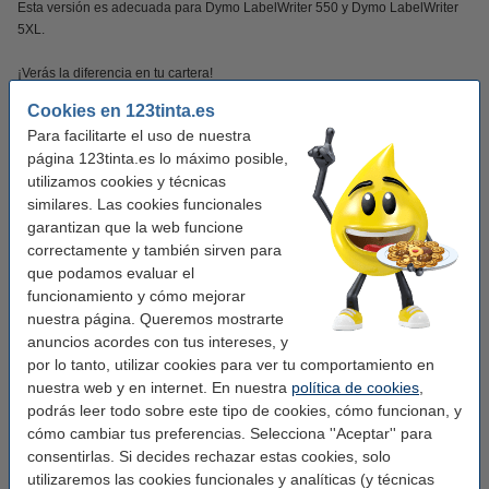
Esta versión es adecuada para Dymo LabelWriter 550 y Dymo LabelWriter
5XL.
¡Verás la diferencia en tu cartera!
Cookies en 123tinta.es
Este producto marca 123tinta incluye garantía del 100%. 1-2-3 ¡sin preocupaciones!
Para facilitarte el uso de nuestra
página 123tinta.es lo máximo posible,
Características
utilizamos cookies y técnicas
similares. Las cookies funcionales
garantizan que la web funcione
Marca:
123tinta
correctamente y también sirven para
Uso:
etiquetas de dirección
que podamos evaluar el
funcionamiento y cómo mejorar
Adherencia:
Adhesivo
nuestra página. Queremos mostrarte
Medidas:
36 x 89 mm (AnxL)
anuncios acordes con tus intereses, y
por lo tanto, utilizar cookies para ver tu comportamiento en
Acabado:
mate
nuestra web y en internet. En nuestra
política de cookies
,
podrás leer todo sobre este tipo de cookies, cómo funcionan, y
Material:
polipropileno
cómo cambiar tus preferencias. Selecciona ''Aceptar'' para
Color:
transparente
consentirlas. Si decides rechazar estas cookies, solo
utilizaremos las cookies funcionales y analíticas (y técnicas
Núm fábrica:
S0722410