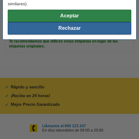
similares).
Núm. de item:
650892
Aceptar
Cantidad:
10 x 260 etiquetas
Rechazar
Consejo
Te recomendamos que utilices estas etiquetas en lugar de las
etiquetas originales.
Rápido y sencillo
¡Recibe en 24 horas!
Mejor Precio Garantizado
Llámanos al 900 123 247
En días laborables de 09:00 a 20:00.