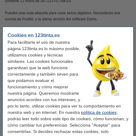
contiene 12 rollos de S0722370 / 99010.
Puedes usar esta etiqueta para crear sellos digitales. Necesitarás una
cuenta de PostNL y la última versión del software Dymo.
Esta versión es adecuada para Dymo LabelWriter 550 y Dymo LabelWriter
Cookies en 123tinta.es
5XL.
Para facilitarte el uso de nuestra
página 123tinta.es lo máximo posible,
¡Verás la diferencia en tu cartera!
utilizamos cookies y técnicas
similares. Las cookies funcionales
Este producto marca 123tinta incluye garantía del 100%. 1-2-3 ¡sin preocupaciones!
garantizan que la web funcione
correctamente y también sirven para
Características
que podamos evaluar el
funcionamiento y cómo mejorar
nuestra página. Queremos mostrarte
Marca:
123tinta
anuncios acordes con tus intereses, y
Uso:
etiquetas de dirección
por lo tanto, utilizar cookies para ver tu comportamiento en
nuestra web y en internet. En nuestra
política de cookies
,
Adherencia:
Adhesivo
podrás leer todo sobre este tipo de cookies, cómo funcionan, y
Medidas:
28 x 89 mm (AnxL)
cómo cambiar tus preferencias. Selecciona ''Aceptar'' para
consentirlas. Si decides rechazar estas cookies, solo
Acabado:
mate