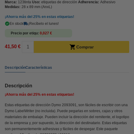
Marca:
123tinta
Uso:
etiquetas de dirección
Adherencia:
Adhesivo
Medidas:
28 x 89 mm (AnxL)
¡Ahorra más del
25%
en estas etiquetas!
En stock
¡Recíbelo el lunes!
Precio por etiqu
0,027 €
41,50 €
Comprar
Descripción
Características
Descripción
¡Ahorra más del
25%
en estas etiquetas!
Estas etiquetas de dirección Dymo 2093091, son fáciles de escribir con una
Dymo LabelWriter (no incluida). Puede pegarlas en sobres, cajas y otros
materiales de embalaje. Pueden incluir la dirección del remitente, el logotipo
de la empresa y, por supuesto, la dirección del destinatario. Estas etiquetas
son permanentemente adhesivas y fáciles de despegar. Este paquete