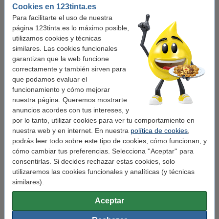
Cookies en 123tinta.es
Color:
naranja
Para facilitarte el uso de nuestra
Gramaje:
224 g/m²
página 123tinta.es lo máximo posible,
utilizamos cookies y técnicas
Tamaño papel:
A4
similares. Las cookies funcionales
Tapa:
tapa blanda
garantizan que la web funcione
correctamente y también sirven para
Cantidad:
20 hojas
que podamos evaluar el
funcionamiento y cómo mejorar
Color páginas:
blanco
nuestra página. Queremos mostrarte
Encuadernación:
pegado
anuncios acordes con tus intereses, y
por lo tanto, utilizar cookies para ver tu comportamiento en
nuestra web y en internet. En nuestra
política de cookies
,
Consejo: compra
podrás leer todo sobre este tipo de cookies, cómo funcionan, y
cómo cambiar tus preferencias. Selecciona ''Aceptar'' para
Lápiz de 123tinta - HB
consentirlas. Si decides rechazar estas cookies, solo
0,95 €
utilizaremos las cookies funcionales y analíticas (y técnicas
similares).
123tinta Goma de borrar
0,25 €
Aceptar