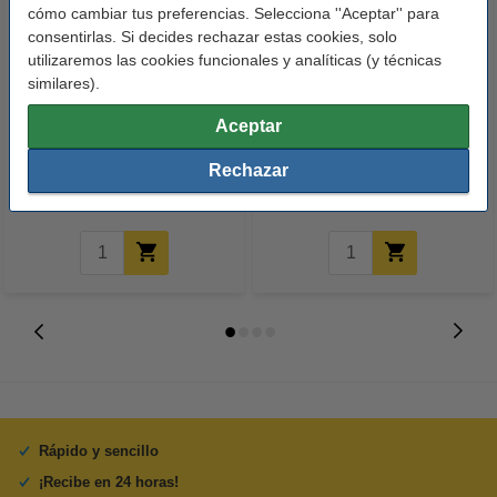
cómo cambiar tus preferencias. Selecciona ''Aceptar'' para
consentirlas. Si decides rechazar estas cookies, solo
utilizaremos las cookies funcionales y analíticas (y técnicas
similares).
123tinta Bolsa grip 160 mm x
123tinta Cinta de embalaje de
Aceptar
230 mm - 100 unidades
papel marrón 50mm x 50m (1
rollo)
Rechazar
4,75 €
4,95 €
Incl. 21% IVA
Incl. 21% IVA
Rápido y sencillo
¡Recibe en 24 horas!