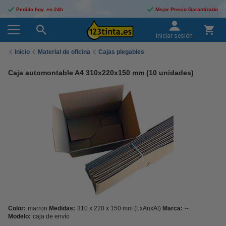
Pedido hoy, en 24h
Mejor Precio Garantizado
Iniciar sesión
Inicio
Material de oficina
Cajas plegables
Caja automontable A4 310x220x150 mm (10 unidades)
Color:
marron
Medidas:
310 x 220 x 150 mm (LxAnxAl)
Marca:
--
Modelo:
caja de envío