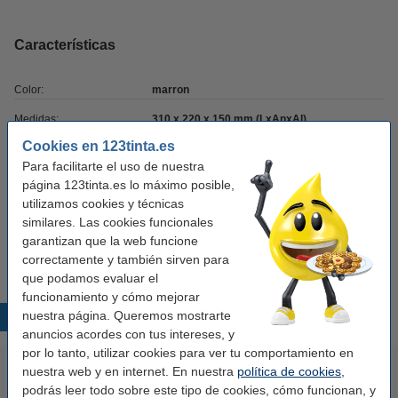
Características
Color:
marron
Medidas:
310 x 220 x 150 mm (LxAnxAl)
Cookies en 123tinta.es
Marca:
--
Para facilitarte el uso de nuestra
Modelo:
caja de envío
página 123tinta.es lo máximo posible,
utilizamos cookies y técnicas
Material:
cartón
similares. Las cookies funcionales
Cantidad:
10
garantizan que la web funcione
correctamente y también sirven para
que podamos evaluar el
funcionamiento y cómo mejorar
nuestra página. Queremos mostrarte
Productos destacados
anuncios acordes con tus intereses, y
por lo tanto, utilizar cookies para ver tu comportamiento en
nuestra web y en internet. En nuestra
política de cookies
,
podrás leer todo sobre este tipo de cookies, cómo funcionan, y