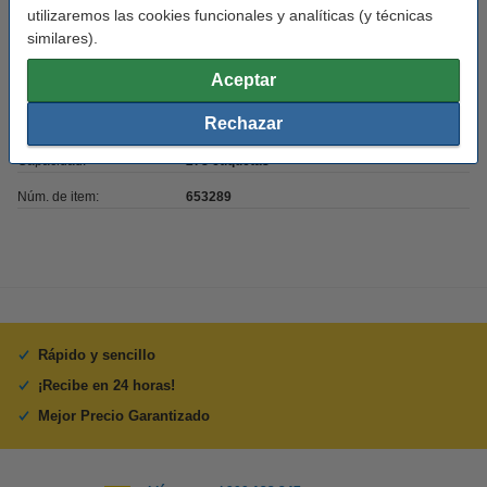
utilizaremos las cookies funcionales y analíticas (y técnicas
Uso:
etiquetas de envío
similares).
Adherencia:
Adhesivo
Aceptar
Medidas:
152 x 102 mm (LxAn)
Rechazar
Color:
blanco
Capacidad:
278 etiquetas
Núm. de item:
653289
Rápido y sencillo
¡Recibe en 24 horas!
Mejor Precio Garantizado