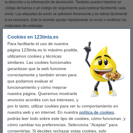
la dirección y la información de devolución. También puedes imprimir un
código de barras o un código de seguimiento para rastrear fácilmente cada
envío. Las etiquetas de envío se adhieren firmemente y se retiran fácilmente
si es necesario. Esto le permite ajustar rápidamente un envío o reutilizar los
materiales de embalaje.
Cookies en 123tinta.es
Las etiquetas de envío 123tinta son ideales para etiquetar paquetes y
Para facilitarte el uso de nuestra
sobres para FedEx. Esto garantiza que cada envío tenga un aspecto
profesional.
página 123tinta.es lo máximo posible,
utilizamos cookies y técnicas
¡Verás la diferencia en tu cartera!
similares. Las cookies funcionales
garantizan que la web funcione
correctamente y también sirven para
✔
Calidad superior
que podamos evaluar el
✔
Mucho más asequible
funcionamiento y cómo mejorar
✔
100% de garantía
nuestra página. Queremos mostrarte
anuncios acordes con tus intereses, y
por lo tanto, utilizar cookies para ver tu comportamiento en
nuestra web y en internet. En nuestra
política de cookies
,
Características
podrás leer todo sobre este tipo de cookies, cómo funcionan, y
cómo cambiar tus preferencias. Selecciona ''Aceptar'' para
Marca:
123tinta
consentirlas. Si decides rechazar estas cookies, solo