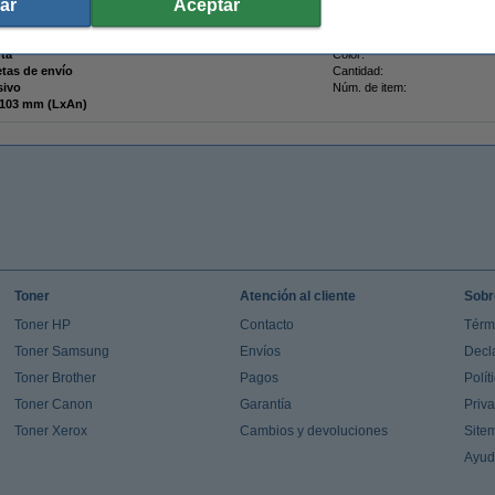
ar
Aceptar
nta
Color:
etas de envío
Cantidad:
sivo
Núm. de item:
164 x 103 mm (LxAn)
Toner
Atención al cliente
Sobr
Toner HP
Contacto
Térm
Toner Samsung
Envíos
Decl
Toner Brother
Pagos
Polít
Toner Canon
Garantía
Priv
Toner Xerox
Cambios y devoluciones
Site
Ayu