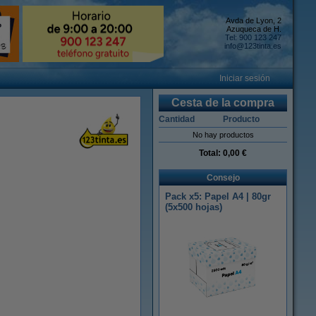
Avda de Lyon, 2
Azuqueca de H.
Tel: 900 123 247
info@123tinta.es
Iniciar sesión
Cesta de la compra
Cantidad
Producto
No hay productos
Total:
0,00 €
Consejo
Pack x5: Papel A4 | 80gr
(5x500 hojas)