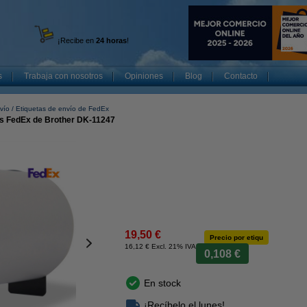
¡Recibe en
24 horas
!
s
Trabaja con nosotros
Opiniones
Blog
Contacto
vío
Etiquetas de envío de FedEx
es FedEx de Brother DK-11247
19,50 €
Precio por etiqu
16,12 € Excl. 21% IVA
0,108 €
En stock
¡Recíbelo el lunes!