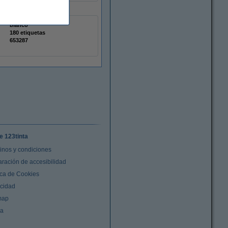
blanco
180 etiquetas
653287
e 123tinta
inos y condiciones
aración de accesibilidad
ica de Cookies
acidad
map
da