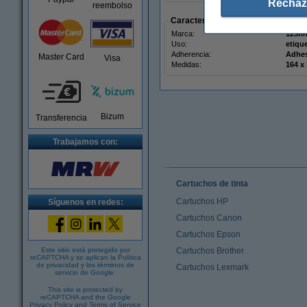
Rechaz
reembolso
Características
Marca:
123ti
Uso:
etiqu
Adherencia:
Adhe
Master Card
Visa
Medidas:
Bizum
Transferencia
Trabajamos con:
Cartuchos de tinta
Cartuchos HP
Síguenos en redes:
Cartuchos Canon
Cartuchos Epson
Este sitio está protegido por
Cartuchos Brother
reCAPTCHA y se aplican la
Política
de privacidad
y los
términos de
Cartuchos Lexmark
servicio de Google
.
This site is protected by
reCAPTCHA and the Google
Privacy Policy
and
Terms of Service