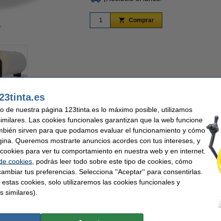
Comprar
r
Ampliar
23tinta.es
 sencilla y económica con las etiquetas de envío grandes de FedEx de repuesto Br
uso de nuestra página 123tinta.es lo máximo posible, utilizamos
ora de etiquetas, incluyendo la dirección y la información de devolución. También
similares. Las cookies funcionales garantizan que la web funcione
ra rastrear fácilmente cada envío. Las etiquetas se adhieren firmemente y se retir
n envío o reutilizar los materiales de embalaje.
mbién sirven para que podamos evaluar el funcionamiento y cómo
gina. Queremos mostrarte anuncios acordes con tus intereses, y
 ideales para etiquetar paquetes y sobres para FedEx. Esto garantiza que cada env
ar cookies para ver tu comportamiento en nuestra web y en internet.
as para QL-1050, QL-1060N, QL-1100, QL-1110, QL-810, QL-820!
 de cookies
, podrás leer todo sobre este tipo de cookies, cómo
ambiar tus preferencias. Selecciona ''Aceptar'' para consentirlas.
 estas cookies, solo utilizaremos las cookies funcionales y
s similares).