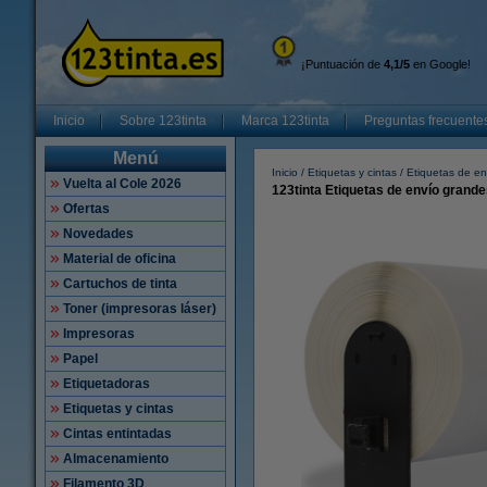
¡Puntuación de
4,1/5
en Google!
Inicio
Sobre 123tinta
Marca 123tinta
Preguntas frecuente
Menú
Inicio
Etiquetas y cintas
Etiquetas de en
Vuelta al Cole 2026
123tinta Etiquetas de envío grand
Ofertas
Novedades
Material de oficina
Cartuchos de tinta
Toner (impresoras láser)
Impresoras
Papel
Etiquetadoras
Etiquetas y cintas
Cintas entintadas
Almacenamiento
Filamento 3D