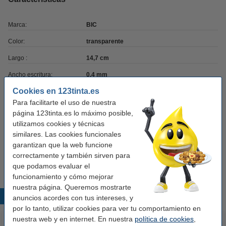
Marca:
BIC
Color:
transparente
Largo :
14,7 cm
Ancho escritura:
0,4 mm
Cookies en 123tinta.es
Cantidad:
1
Para facilitarte el uso de nuestra
página 123tinta.es lo máximo posible,
¡Pack ahorro!
utilizamos cookies y técnicas
similares. Las cookies funcionales
Pack x5: BIC Cristal Bolígrafo Verde
garantizan que la web funcione
3,00 €
correctamente y también sirven para
que podamos evaluar el
funcionamiento y cómo mejorar
nuestra página. Queremos mostrarte
Productos destacados
anuncios acordes con tus intereses, y
por lo tanto, utilizar cookies para ver tu comportamiento en
nuestra web y en internet. En nuestra
política de cookies
,