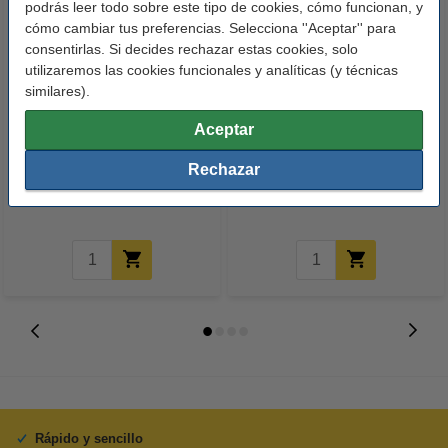
podrás leer todo sobre este tipo de cookies, cómo funcionan, y
cómo cambiar tus preferencias. Selecciona ''Aceptar'' para
consentirlas. Si decides rechazar estas cookies, solo
utilizaremos las cookies funcionales y analíticas (y técnicas
similares).
Aceptar
BIC Cristal Bolígrafo Azul
BIC Cristal Bolígrafo Rojo
(0.4mm)
(0.4mm)
Rechazar
0,65 €
0,65 €
Incl. 21% IVA
Incl. 21% IVA
Rápido y sencillo