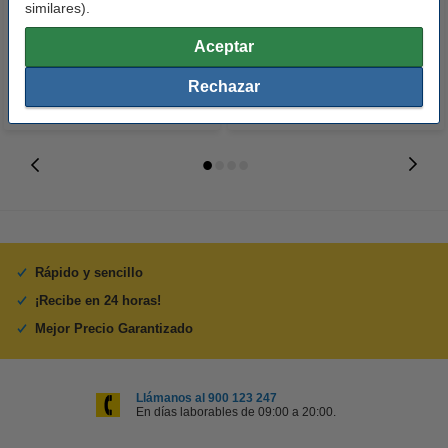
similares).
21,50 €
21,50 €
Incl. 21% IVA
Incl. 21% IVA
Aceptar
Rechazar
Rápido y sencillo
¡Recibe en 24 horas!
Mejor Precio Garantizado
Llámanos al 900 123 247
En días laborables de 09:00 a 20:00.