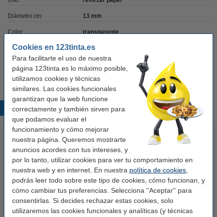
Uso:
reforzar papel
Diámetro cm:
13 mm
Color:
transparente
Cookies en 123tinta.es
Cantidad:
500
Para facilitarte el uso de nuestra
Cantidad:
1 hojas
página 123tinta.es lo máximo posible,
utilizamos cookies y técnicas
similares. Las cookies funcionales
garantizan que la web funcione
Productos destacados
correctamente y también sirven para
que podamos evaluar el
funcionamiento y cómo mejorar
nuestra página. Queremos mostrarte
anuncios acordes con tus intereses, y
por lo tanto, utilizar cookies para ver tu comportamiento en
nuestra web y en internet. En nuestra
política de cookies
,
podrás leer todo sobre este tipo de cookies, cómo funcionan, y
cómo cambiar tus preferencias. Selecciona ''Aceptar'' para
123tinta Carpeta Archivador A4
Canon PG-540L cartucho de
consentirlas. Si decides rechazar estas cookies, solo
plastico azul 50mm | Pack 5 uds
utilizaremos las cookies funcionales y analíticas (y técnicas
tinta negro (marca 123tinta)