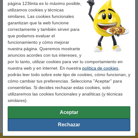
página 123tinta.es lo máximo posible,
página.
utilizamos cookies y técnicas
Favorece el desarrollo de la motricidad fina y la creatividad.
similares. Las cookies funcionales
garantizan que la web funcione
Recomendado a partir de 1 año.
correctamente y también sirven para
que podamos evaluar el
funcionamiento y cómo mejorar
¡Desliza, descubre y diviértete mientras aprendes sobre los animales!
nuestra página. Queremos mostrarte
anuncios acordes con tus intereses, y
Características
por lo tanto, utilizar cookies para ver tu comportamiento en
nuestra web y en internet. En nuestra
política de cookies
,
podrás leer todo sobre este tipo de cookies, cómo funcionan, y
Marca:
Diversen
cómo cambiar tus preferencias. Selecciona ''Aceptar'' para
Año:
A partir de 1 año
consentirlas. Si decides rechazar estas cookies, solo
utilizaremos las cookies funcionales y analíticas (y técnicas
Código EAN:
9788410693678
similares).
Aceptar
Rechazar