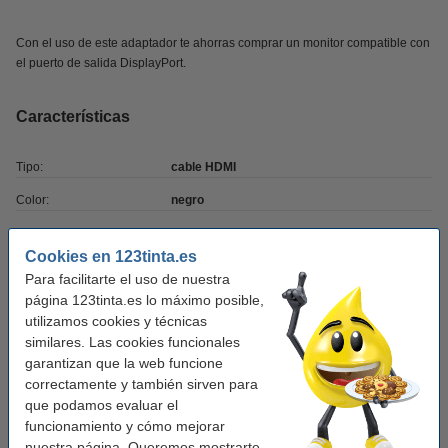
Con el uso de este adaptador te ahorras comprar un monitor compatible con
el puerto de salida DisplayPort.
Características
Tipo:
cable HDMI
Color:
negro
Marca:
--
Cookies en 123tinta.es
Material:
plástico
Para facilitarte el uso de nuestra
página 123tinta.es lo máximo posible,
Cantidad:
1
utilizamos cookies y técnicas
Código OEM:
DP2HDMI2
similares. Las cookies funcionales
garantizan que la web funcione
correctamente y también sirven para
Productos recomendados
que podamos evaluar el
funcionamiento y cómo mejorar
Kensington conector USB 2.0 (4 puertos)
nuestra página. Queremos mostrarte
25,50 €