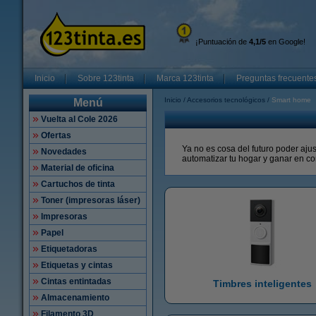
¡Puntuación de
4,1/5
en Google!
Inicio
Sobre 123tinta
Marca 123tinta
Preguntas frecuente
Inicio
Accesorios tecnológicos
Smart home
Menú
Vuelta al Cole 2026
Ofertas
Ya no es cosa del futuro poder aju
Novedades
automatizar tu hogar y ganar en co
Material de oficina
Cartuchos de tinta
Toner (impresoras láser)
Impresoras
Papel
Etiquetadoras
Etiquetas y cintas
Cintas entintadas
Timbres inteligentes
Almacenamiento
Filamento 3D