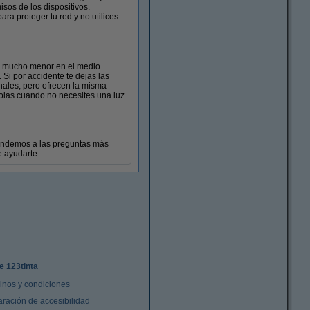
isos de los dispositivos.
ra proteger tu red y no utilices
to mucho menor en el medio
Si por accidente te dejas las
ales, pero ofrecen la misma
dolas cuando no necesites una luz
ondemos a las preguntas más
 ayudarte.
e 123tinta
inos y condiciones
aración de accesibilidad