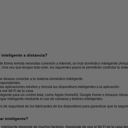
inteligente a distancia?
 de forma remota necesitas conexión a Internet, un hub doméstico inteligente (Am
. Una vez que tengas todo esto, los siguientes pasos te permitirán controlar tu sis
ue deseas conectar a tu sistema doméstico inteligente.
Tarjetas de memoria
Repetidores
respondientes.
s aplicaciones móviles y vincula tus dispositivos inteligentes a la aplicación.
a red Wi-Fi de tu casa.
teligente para un control total, como Apple HomeKit, Google Home o Amazon Alexa
gar inteligente mediante el uso de cámaras y timbres inteligentes.
s de seguridad de los fabricantes de tus dispositivos para garantizar que la seguri
r inteligente?
r inteligente depende de muchos factores. Asegúrate de que el Wi-Fi de tu casa ti