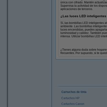
única con cifrado. Mantén actualizad
Supervisa la actividad de los dispos
aplicaciones de terceros.
¿Las luces LED inteligente
Sí, las bombillas LED inteligentes
ambiente. Las bombillas inteligent
luces encendidas, puedes apagarlas
luminosidad y calidez. También pued
intensa. Utilizar bombillas LED inte
¿Tienes alguna duda sobre hogares
frecuentes. Por supuesto, si te que
Cartuchos de tinta
Cartuchos HP
Cartuchos Canon