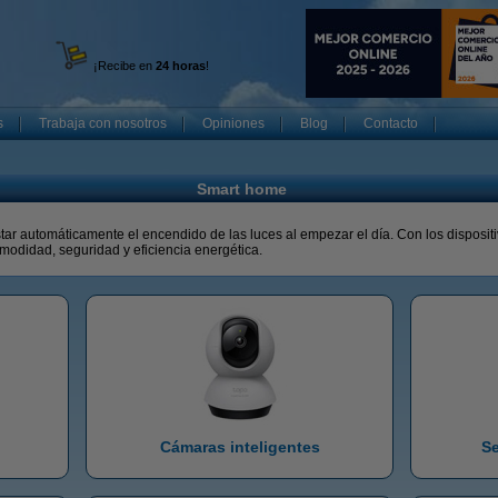
¡Recibe en
24 horas
!
s
Trabaja con nosotros
Opiniones
Blog
Contacto
Smart home
star automáticamente el encendido de las luces al empezar el día. Con los dispos
modidad, seguridad y eficiencia energética.
Cámaras inteligentes
Se