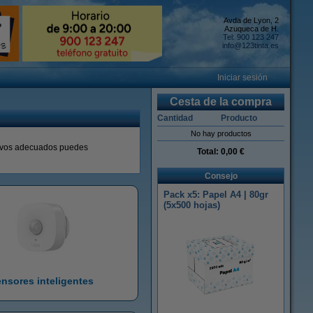
Avda de Lyon, 2
Azuqueca de H.
Tel: 900 123 247
info@123tinta.es
Iniciar sesión
Cesta de la compra
Cantidad
Producto
No hay productos
itivos adecuados puedes
Total:
0,00 €
Consejo
Pack x5: Papel A4 | 80gr
(5x500 hojas)
nsores inteligentes