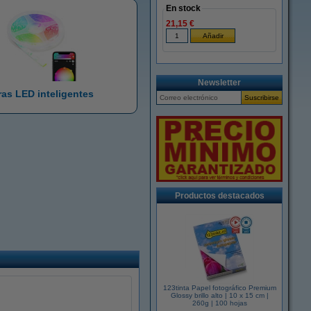
En stock
21,15 €
Newsletter
ras LED inteligentes
Productos destacados
123tinta Papel fotográfico Premium
Glossy brillo alto | 10 x 15 cm |
260g | 100 hojas