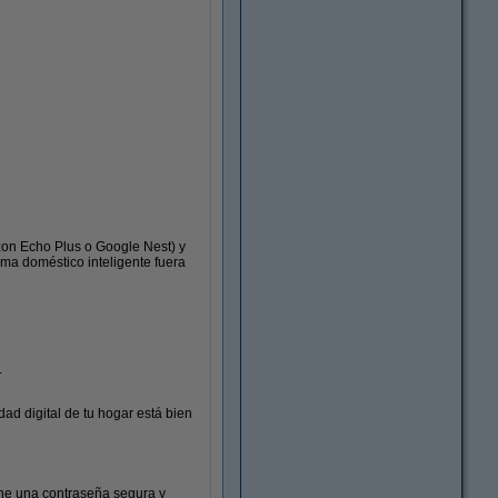
azon Echo Plus o Google Nest) y
tema doméstico inteligente fuera
Altavoces
.
dad digital de tu hogar está bien
ene una contraseña segura y