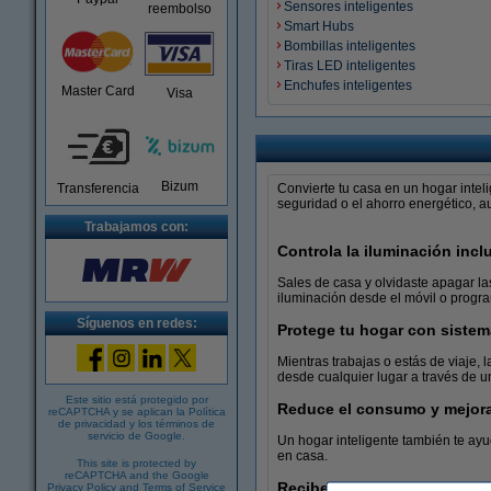
Sensores inteligentes
reembolso
Smart Hubs
Bombillas inteligentes
Tiras LED inteligentes
Enchufes inteligentes
Master Card
Visa
Bizum
Transferencia
Convierte tu casa en un hogar intel
seguridad o el ahorro energético, au
Trabajamos con:
Controla la iluminación inc
Sales de casa y olvidaste apagar la
iluminación desde el móvil o progra
Síguenos en redes:
Protege tu hogar con sistem
Mientras trabajas o estás de viaje, 
desde cualquier lugar a través de u
Este sitio está protegido por
Reduce el consumo y mejora 
reCAPTCHA y se aplican la
Política
de privacidad
y los
términos de
servicio de Google
.
Un hogar inteligente también te ayu
en casa.
This site is protected by
reCAPTCHA and the Google
Recibe paquetes y abre puer
Privacy Policy
and
Terms of Service