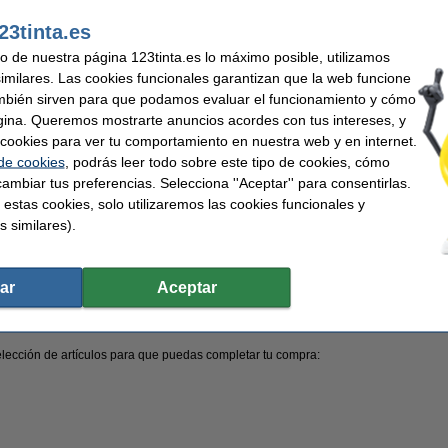
er al instante quién llama, vigilar fácilmente la entrada de tu casa y detectar acti
23tinta.es
seguridad solar WiFi para exteriores
y disfruta de la máxima seguridad y comodidad
uso de nuestra página 123tinta.es lo máximo posible, utilizamos
rol de tu hogar inteligente
similares. Las cookies funcionales garantizan que la web funcione
mbién sirven para que podamos evaluar el funcionamiento y cómo
 un paso más allá, un
Smart Hub
te permite conectar y gestionar todos tus dispositi
 trabajar juntos para crear rutinas adaptadas a tu día a día.
gina. Queremos mostrarte anuncios acordes con tus intereses, y
ar cookies para ver tu comportamiento en nuestra web y en internet.
al salir de casa se apaguen las luces, se activen las cámaras de seguridad y se 
ola aplicación o incluso con comandos de voz.
 de cookies
, podrás leer todo sobre este tipo de cookies, cómo
ambiar tus preferencias. Selecciona ''Aceptar'' para consentirlas.
nte gana en comodidad, seguridad y eficiencia.
 estas cookies, solo utilizaremos las cookies funcionales y
s similares).
ansformar toda tu casa de una vez. Puedes empezar con bombillas inteligentes, en
ampliando tu hogar inteligente según tus necesidades.
ar
Aceptar
 para ti
elección de artículos para que puedas completar tu compra: