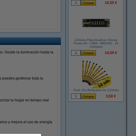
10,50 €
123tinta Pilas Alcalinas Xtreme
Power AA - LR06 - MN1500 - 24
unidades
io. Desde la iluminación hasta la
14,50 €
 puedes gestionar toda la
Pack 10x Bolígrafos de 123tinta
3,50 €
rizar tu hogar en tiempo real
arios y mejora el uso de energía