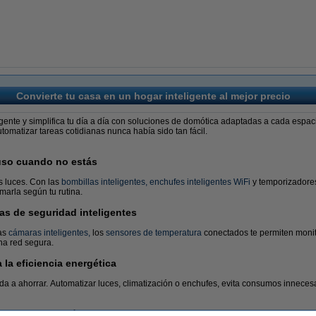
Convierte tu casa en un hogar inteligente al mejor precio
igente y simplifica tu día a día con soluciones de domótica adaptadas a cada espac
tomatizar tareas cotidianas nunca había sido tan fácil.
luso cuando no estás
s luces. Con las
bombillas inteligentes,
enchufes inteligentes WiFi
y temporizadores
marla según tu rutina.
as de seguridad inteligentes
las
cámaras inteligentes,
los
sensores de temperatura
conectados te permiten monito
na red segura.
la eficiencia energética
da a ahorrar. Automatizar luces, climatización o enchufes, evita consumos inneces
tas desde el móvil