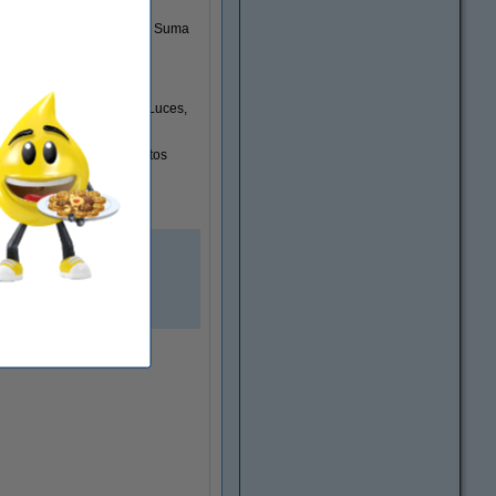
vidad delante de tu puerta. Suma
 desde el móvil.
vos desde un único lugar. Luces,
desconecten ciertos aparatos
chufes WiFi o cámaras