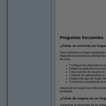
Preguntas frecuentes
¿Cómo se controla un hogar 
Para controlar un hogar inteligente
dispositivos domésticos inteligentes
de casa:
Configura los dispositivos q
Equipos de red
Instala las aplicaciones cor
Crea cuentas de usuario en la
Conecta tus aplicaciones a l
Instala una app de hogar in
Comienza a monitorizar tu ho
Asegúrate de seguir las instruccione
protegida.
¿Cómo de seguro es un hoga
Garantizar la seguridad de un hoga