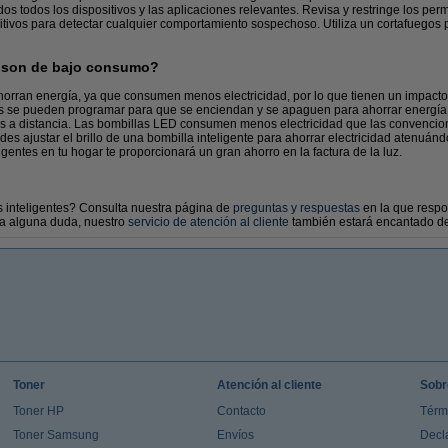
os todos los dispositivos y las aplicaciones relevantes. Revisa y restringe los perm
itivos para detectar cualquier comportamiento sospechoso. Utiliza un cortafuegos pa
s son de bajo consumo?
 ahorran energía, ya que consumen menos electricidad, por lo que tienen un impac
es se pueden programar para que se enciendan y se apaguen para ahorrar energía. 
 a distancia. Las bombillas LED consumen menos electricidad que las convencion
es ajustar el brillo de una bombilla inteligente para ahorrar electricidad atenuán
ligentes en tu hogar te proporcionará un gran ahorro en la factura de la luz.
 inteligentes? Consulta nuestra página de
preguntas y respuestas
en la que resp
da alguna duda, nuestro
servicio de atención al cliente
también estará encantado de
Toner
Atención al cliente
Sobr
Toner HP
Contacto
Térm
Toner Samsung
Envíos
Decl