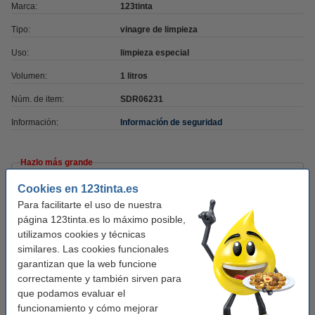
Marca:
123tinta
Tipo:
vinagre de limpieza
Uso:
limpieza especial
Volumen:
1 litros
Núm. de item:
SDR06231
Información:
Información de seguridad
Hazlo más grande
Cookies en 123tinta.es
123tinta Vinagre de limpieza - 5 litros
6,95 €
Para facilitarte el uso de nuestra
página 123tinta.es lo máximo posible,
utilizamos cookies y técnicas
Añade también
similares. Las cookies funcionales
garantizan que la web funcione
123tinta Esponja Fregar Amarilla 100 Ø x 40
mm
correctamente y también sirven para
2,95 €
que podamos evaluar el
funcionamiento y cómo mejorar