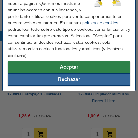
123tinta Pink Sensation líquido lavavajillas (500
nuestra página. Queremos mostrarte
ml)
anuncios acordes con tus intereses, y
1,99 €
por lo tanto, utilizar cookies para ver tu comportamiento en
nuestra web y en internet. En nuestra
política de cookies
,
podrás leer todo sobre este tipo de cookies, cómo funcionan, y
cómo cambiar tus preferencias. Selecciona ''Aceptar'' para
Productos destacados
consentirlas. Si decides rechazar estas cookies, solo
utilizaremos las cookies funcionales y analíticas (y técnicas
similares).
Aceptar
Rechazar
123tinta Estropajo 10 unidades
123tinta Limpiador multiusos
Flores 1 Litro
1,25 €
1,99 €
Incl. 21% IVA
Incl. 21% IVA