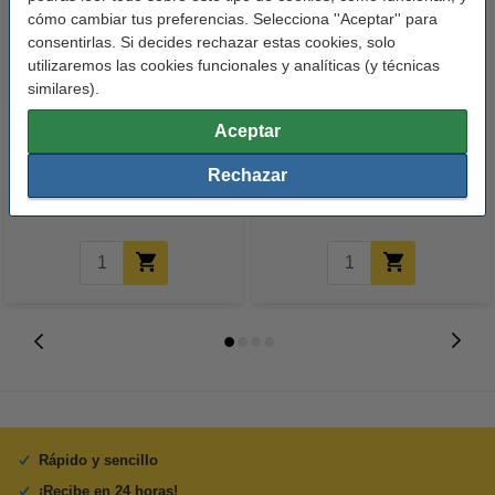
cómo cambiar tus preferencias. Selecciona ''Aceptar'' para
consentirlas. Si decides rechazar estas cookies, solo
utilizaremos las cookies funcionales y analíticas (y técnicas
similares).
123tinta Cinta de embalaje
Pack 6x : 123tinta Cinta
Aceptar
marrón 50 mm x 66 m - 1 rollo
correctora blanca 5 mm x 8m
Rechazar
1,95 €
13,95 €
12,56 €
Incl. 21% IVA
Incl. 21% IVA
Rápido y sencillo
¡Recibe en 24 horas!