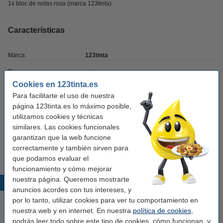
1x bloc de notas rosa (marca 123tinta)
Características
Marca:
123tinta
Tipo:
notas
Cookies en 123tinta.es
Modelo:
autoadhesivo
Para facilitarte el uso de nuestra
Medidas:
76 x 76 mm (LxAn)
página 123tinta.es lo máximo posible,
utilizamos cookies y técnicas
Color:
colores
similares. Las cookies funcionales
garantizan que la web funcione
Cantidad:
4 x 100 hojas
correctamente y también sirven para
que podamos evaluar el
funcionamiento y cómo mejorar
nuestra página. Queremos mostrarte
Productos destacados
anuncios acordes con tus intereses, y
por lo tanto, utilizar cookies para ver tu comportamiento en
nuestra web y en internet. En nuestra
política de cookies
,
podrás leer todo sobre este tipo de cookies, cómo funcionan, y