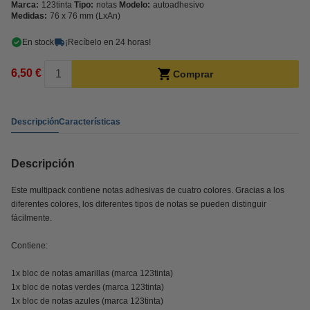
Marca:
123tinta
Tipo:
notas
Modelo:
autoadhesivo
Medidas:
76 x 76 mm (LxAn)
En stock
¡Recíbelo en 24 horas!
6,50 €
Comprar
Descripción
Características
Descripción
Este multipack contiene notas adhesivas de cuatro colores. Gracias a los
diferentes colores, los diferentes tipos de notas se pueden distinguir
fácilmente.
Contiene:
1x bloc de notas amarillas (marca 123tinta)
1x bloc de notas verdes (marca 123tinta)
1x bloc de notas azules (marca 123tinta)