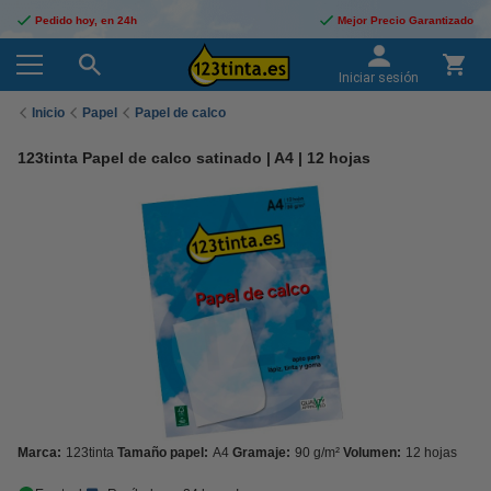
Pedido hoy, en 24h
Mejor Precio Garantizado
Iniciar sesión
Inicio
Papel
Papel de calco
123tinta Papel de calco satinado | A4 | 12 hojas
Marca:
123tinta
Tamaño papel:
A4
Gramaje:
90 g/m²
Volumen:
12 hojas