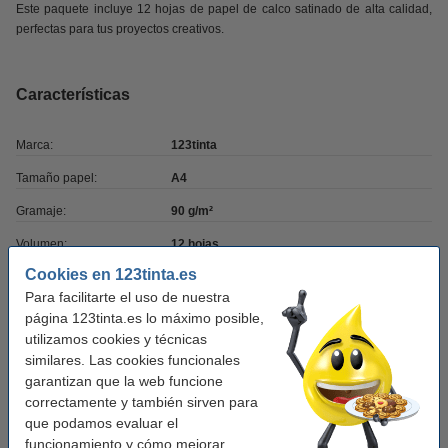
Este paquete incluye 12 hojas de papel de calco satinado de alta calidad,
perfectas para tus proyectos creativos.
Características
Marca:
123tinta
Tamaño papel:
A4
Gramaje:
90 g/m²
Volumen:
12 hojas
Cookies en 123tinta.es
Modelo:
papel de calco
Para facilitarte el uso de nuestra
Núm. de item:
060862
página 123tinta.es lo máximo posible,
utilizamos cookies y técnicas
similares. Las cookies funcionales
Pack ahorro
garantizan que la web funcione
correctamente y también sirven para
Pack x5 Papel de calco satinado A4 (12 hojas)
(marca 123tinta)
que podamos evaluar el
17,95 €
funcionamiento y cómo mejorar