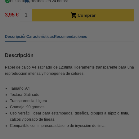
En stock
¡Recíbelo en 24 horas!
3,95 €
Comprar
Descripción
Características
Recomendaciones
Descripción
Papel de calco A4 satinado de 123tinta, ligeramente transparente para una
reproducción intensa y homogénea de colores.
Tamaño: A4
Textura: Satinado
Transparencia: Ligera
Gramaje: 90 gramos
Uso versátil: Ideal para estampados, diseños, dibujos a lápiz o tinta,
calcos y borrado de líneas.
Compatible con impresoras láser e de inyección de tinta.