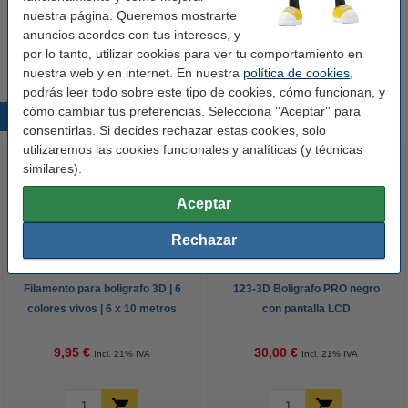
nuestra página. Queremos mostrarte
Etiquetas ambientales y marcas de calidad
anuncios acordes con tus intereses, y
Este papel está certificado FSC.
por lo tanto, utilizar cookies para ver tu comportamiento en
nuestra web y en internet. En nuestra
política de cookies
,
podrás leer todo sobre este tipo de cookies, cómo funcionan, y
cómo cambiar tus preferencias. Selecciona ''Aceptar'' para
Productos destacados
consentirlas. Si decides rechazar estas cookies, solo
utilizaremos las cookies funcionales y analíticas (y técnicas
similares).
Aceptar
Rechazar
Filamento para boligrafo 3D | 6
123-3D Boligrafo PRO negro
colores vivos | 6 x 10 metros
con pantalla LCD
9,95 €
30,00 €
Incl. 21% IVA
Incl. 21% IVA