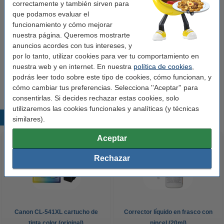
123tinta Pilas Alcalinas Xtreme Power AA -
correctamente y también sirven para
LR06 - MN1500 - 4 unidades
que podamos evaluar el
3,95 €
funcionamiento y cómo mejorar
nuestra página. Queremos mostrarte
¡Tonalidad ajustable!
anuncios acordes con tus intereses, y
Blanco extra cálido o blanco cálido
por lo tanto, utilizar cookies para ver tu comportamiento en
nuestra web y en internet. En nuestra
política de cookies
,
Características
podrás leer todo sobre este tipo de cookies, cómo funcionan, y
✓ Regulable ✓ Función de temporizador ✓ 9 tipos de luz
cómo cambiar tus preferencias. Selecciona ''Aceptar'' para
consentirlas. Si decides rechazar estas cookies, solo
utilizaremos las cookies funcionales y analíticas (y técnicas
Productos destacados
similares).
Aceptar
Rechazar
Canon CL-541XL cartucho de
Corrector líquido en frasco con
tinta color (original)
pincel (20ml)