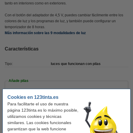
tanto en interiores como en exteriores.
Con el botón del adaptador de 4,5 V, puedes cambiar fácilmente entre los
colores de luz y los programas de luz, y también puede configurar un
temporizador de 8 horas.
Más información sobre las 9 modalidades de luz
Características
Tipo:
luces que funcionan con pilas
Añade pilas
123tinta Pilas Alcalinas Xtreme Power AA -
LR06 - MN1500 - 24 unidades
Cookies en 123tinta.es
14,50 €
Para facilitarte el uso de nuestra
página 123tinta.es lo máximo posible,
123tinta Xtreme Power AA + AAA (2x 24 pilas) |
utilizamos cookies y técnicas
Pack 2 x 24 uds
28,50 €
similares. Las cookies funcionales
garantizan que la web funcione