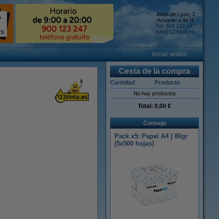
Avda de Lyon, 2
Azuqueca de H.
Tel: 900 123 247
info@123tinta.es
Iniciar sesión
Cesta de la compra
Cantidad
Producto
No hay productos
Total:
0,00 €
Consejo
Pack x5: Papel A4 | 80gr
(5x500 hojas)