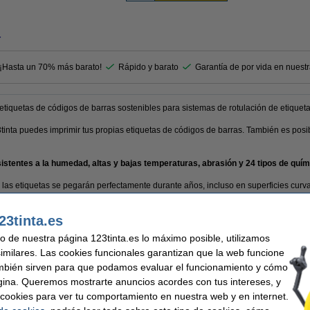
r
 ¡Hasta un 70% más barato!
Rápido y barato
Garantía de por vida en nuest
iquetas de códigos de barras sostenibles para sistemas de rotulación de etiqueta
tinta puedes imprimir tus propias etiquetas de códigos de barras. También es posib
istentes a la humedad, altas y bajas temperaturas, abrasión y 24 tipos de quími
 las etiquetas se pegarán perfectamente durante años, incluso en superficies curv
23tinta.es
ntía del 100%. 1-2-3 ¡sin preocupaciones!
uso de nuestra página 123tinta.es lo máximo posible, utilizamos
similares. Las cookies funcionales garantizan que la web funcione
mbién sirven para que podamos evaluar el funcionamiento y cómo
 permanente
Material:
gina. Queremos mostrarte anuncios acordes con tus intereses, y
nta
Temp mín:
ar cookies para ver tu comportamiento en nuestra web y en internet.
os de barras
Cantidad: