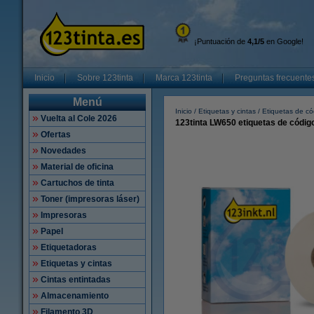
¡Puntuación de
4,1/5
en Google!
Inicio
Sobre 123tinta
Marca 123tinta
Preguntas frecuente
Menú
Inicio
Etiquetas y cintas
Etiquetas de có
Vuelta al Cole 2026
123tinta LW650 etiquetas de códig
Ofertas
Novedades
Material de oficina
Cartuchos de tinta
Toner (impresoras láser)
Impresoras
Papel
Etiquetadoras
Etiquetas y cintas
Cintas entintadas
Almacenamiento
Filamento 3D