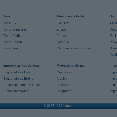
Toner
Atención al cliente
Sobr
Toner HP
Contacto
Térm
Toner Samsung
Envíos
Decl
Toner Brother
Pagos
Polít
Toner Canon
Garantía
Priv
Toner Xerox
Cambios y devoluciones
Site
Ayu
Impresoras de etiquetas
Material de oficina
Impr
Etiquetadoras Dymo
Cuadernos
Impre
Etiquetadoras Brother
Archivo
Impr
Rollos entintados y cintas
Lapices
Impre
Cintas entintadas
Boligrafos
Impr
© 2026 - 123tinta.es