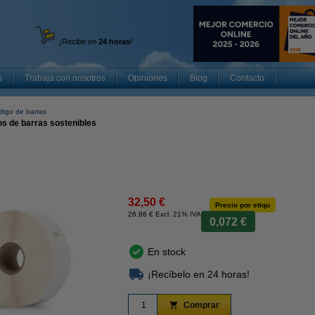
¡Recibe en
24 horas
!
s
Trabaja con nosotros
Opiniones
Blog
Contacto
digo de barras
os de barras sostenibles
32,50 €
Precio por etiqu
26,86 € Excl. 21% IVA
0,072 €
En stock
¡Recíbelo en 24 horas!
Comprar