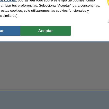
 de cookies
, podrás leer todo sobre este tipo de cookies, cómo
4 x 19 mm (LxAn)
Núm. de item:
ambiar tus preferencias. Selecciona ''Aceptar'' para consentirlas.
 estas cookies, solo utilizaremos las cookies funcionales y
s similares).
etiquetas en lugar de las etiquetas originales.
ar
Aceptar
 similares también han elegido estos artículos.