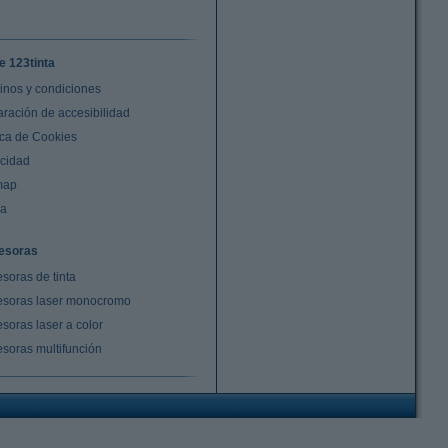
e 123tinta
inos y condiciones
aración de accesibilidad
ica de Cookies
acidad
map
da
esoras
soras de tinta
esoras laser monocromo
soras laser a color
esoras multifunción