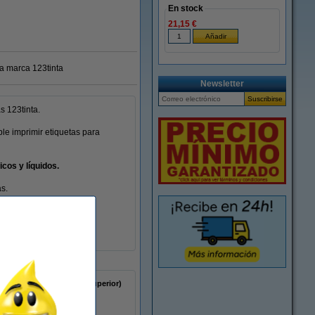
En stock
21,15 €
ra marca 123tinta
Newsletter
s 123tinta.
le imprimir etiquetas para
cos y líquidos.
as.
polipropileno (capa superior)
-18 - 50 °C
1 x 450 etiquetas