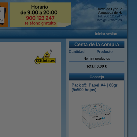
Avda de Lyon, 2
Azuqueca de H.
Tel: 900 123 247
info@123tinta.es
Iniciar sesión
Cesta de la compra
Cantidad
Producto
No hay productos
Total:
0,00 €
Consejo
Pack x5: Papel A4 | 80gr
(5x500 hojas)