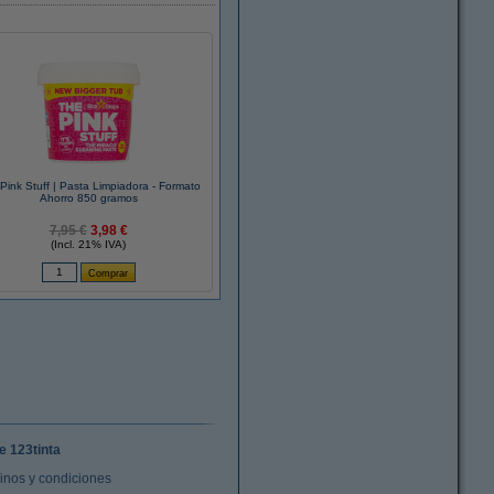
Pink Stuff | Pasta Limpiadora - Formato
Ahorro 850 gramos
7,95 €
3,98 €
(Incl. 21% IVA)
e 123tinta
inos y condiciones