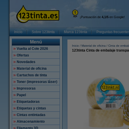
¡Puntuación de
4,1/5
en Google!
Inicio
Sobre 123tinta
Marca 123tinta
Preguntas frecuente
Menú
Inicio
Material de oficina
Cinta de embal
Vuelta al Cole 2026
123tinta Cinta de embalaje transpa
Ofertas
Novedades
Material de oficina
Cartuchos de tinta
Toner (impresoras láser)
Impresoras
Papel
Etiquetadoras
Etiquetas y cintas
Cintas entintadas
Almacenamiento
Filamento 3D