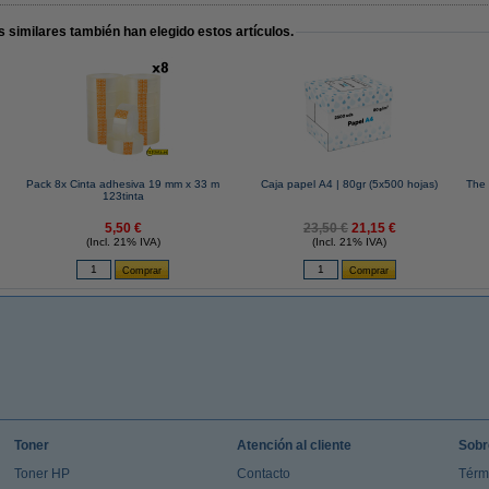
 similares también han elegido estos artículos.
Pack 8x Cinta adhesiva 19 mm x 33 m
Caja papel A4 | 80gr (5x500 hojas)
The 
123tinta
5,50 €
23,50 €
21,15 €
(Incl. 21% IVA)
(Incl. 21% IVA)
Toner
Atención al cliente
Sobr
Toner HP
Contacto
Térm