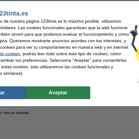
parente
Uso:
23tinta.es
uso de nuestra página 123tinta.es lo máximo posible, utilizamos
similares. Las cookies funcionales garantizan que la web funcione
mbién sirven para que podamos evaluar el funcionamiento y cómo
embalaje transparente 50 mm x 66 m (6 rollos)
gina. Queremos mostrarte anuncios acordes con tus intereses, y
ar cookies para ver tu comportamiento en nuestra web y en internet.
 de cookies
, podrás leer todo sobre este tipo de cookies, cómo
ambiar tus preferencias. Selecciona ''Aceptar'' para consentirlas.
embalaje transparente 50 mm x 66 m (36 rollos)
 estas cookies, solo utilizaremos las cookies funcionales y
s similares).
ar
Aceptar
os cinta de embalaje