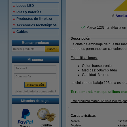
Luces LED
Pilas y baterías
Amplia
Productos de limpieza
Accesorios tecnológicos
Marca 123tinta: ¡Hasta un
Cables
Descripción
Buscar producto
La cinta de embalaje de nuestra marc
paquetes permanezcan cerrados du
Buscar
Especificaciones:
Mi cuenta
Color: transparente
Medidas: 50mm x 66m
Cantidad: 3 rollos
La cinta de embalaje 123tinta es idea
¿Has olvidado la contraseña?
Te recomendamos que utilices esta 
Métodos de pago:
Este producto marca 123tinta incluye ga
Características
Marca:
123ti
Contra-
Modelo:
cinta
Paypal