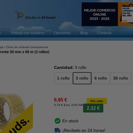
¡Recibe en
24 horas
!
s
Trabaja con nosotros
Opiniones
Blog
Contacto
aje
Cinta de embalar transparente
rente 50 mm x 66 m (3 rollos)
Cantidad:
3 rollo
1 rollo
3 rollo
6 rollo
36 rollo
6,95 €
Por rollo
5,74 € Excl. 21% IVA
2,32 €
En stock
¡Recíbelo en 24 horas!