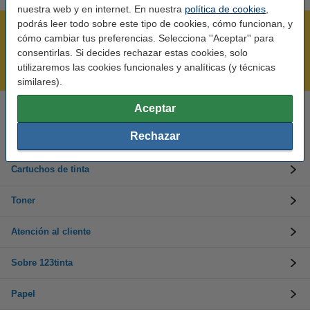
nuestra web y en internet. En nuestra
política de cookies
,
podrás leer todo sobre este tipo de cookies, cómo funcionan, y
Rápido y sencillo
cómo cambiar tus preferencias. Selecciona ''Aceptar'' para
¡Recibe en 24 horas!
consentirlas. Si decides rechazar estas cookies, solo
utilizaremos las cookies funcionales y analíticas (y técnicas
Mejor Precio Garantizado
similares).
Aceptar
Llámanos al 900 123 247
En días laborables de 09:00 a 20:00.
Rechazar
Cartuchos de tinta
Toner
Atención al cliente
Sobre 123tinta
Papel