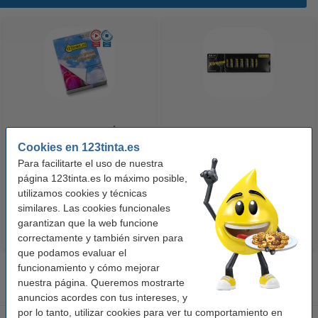
123tinta Papel fotográfico
123tinta Pilas Alcalinas Xtreme
Premium Glossy brillo alto | 10 x
Cookies en 123tinta.es
Power AA - LR06 - MN1500 - 24
15 cm | 260g | 100 hojas
unidades
Para facilitarte el uso de nuestra
página 123tinta.es lo máximo posible,
10,50 €
14,50 €
Incl. 21% IVA
Incl. 21% IVA
utilizamos cookies y técnicas
similares. Las cookies funcionales
garantizan que la web funcione
correctamente y también sirven para
que podamos evaluar el
funcionamiento y cómo mejorar
nuestra página. Queremos mostrarte
anuncios acordes con tus intereses, y
por lo tanto, utilizar cookies para ver tu comportamiento en