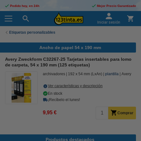
Pedido hoy, en 24h
Mejor Precio Garantizado
Iniciar sesión
Etiquetas personalizables
Ancho de papel 54 x 190 mm
Avery Zweckform C32267-25 Tarjetas insertables para lomo
de carpeta, 54 x 190 mm (125 etiquetas)
archivadores
192 x 54 mm (LxAn)
plantilla
Avery
Ver características y descripción
En stock
¡Recíbelo el lunes!
9,95 €
Comprar
Productos destacados