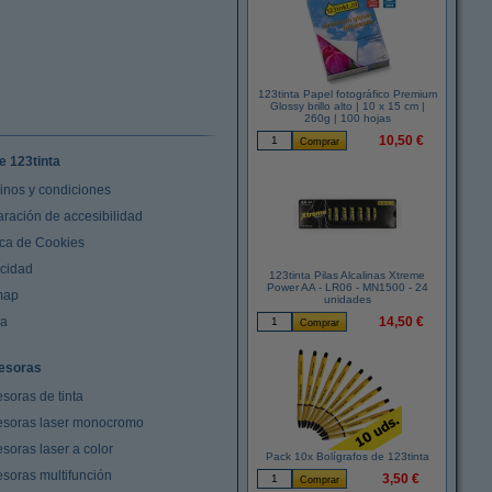
123tinta Papel fotográfico Premium
Glossy brillo alto | 10 x 15 cm |
260g | 100 hojas
10,50 €
e 123tinta
inos y condiciones
aración de accesibilidad
ica de Cookies
acidad
123tinta Pilas Alcalinas Xtreme
Power AA - LR06 - MN1500 - 24
map
unidades
da
14,50 €
esoras
soras de tinta
esoras laser monocromo
soras laser a color
Pack 10x Bolígrafos de 123tinta
esoras multifunción
3,50 €