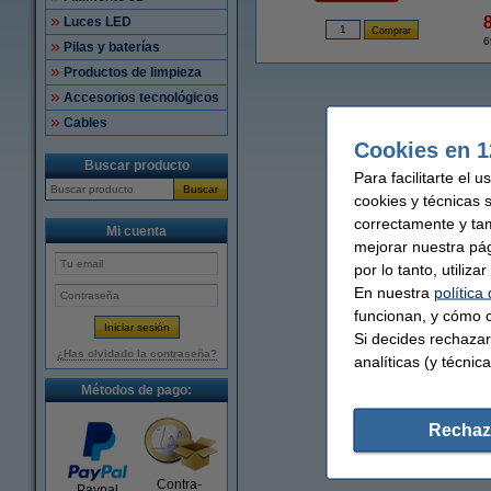
Luces LED
6
Pilas y baterías
Productos de limpieza
Accesorios tecnológicos
Cables
Cookies en 1
Buscar producto
Para facilitarte el 
Buscar
cookies y técnicas 
correctamente y ta
Mi cuenta
mejorar nuestra pá
por lo tanto, utiliz
En nuestra
política
funcionan, y cómo c
Si decides rechazar
¿Has olvidado la contraseña?
analíticas (y técnica
Métodos de pago:
Rechaz
Contra-
Paypal