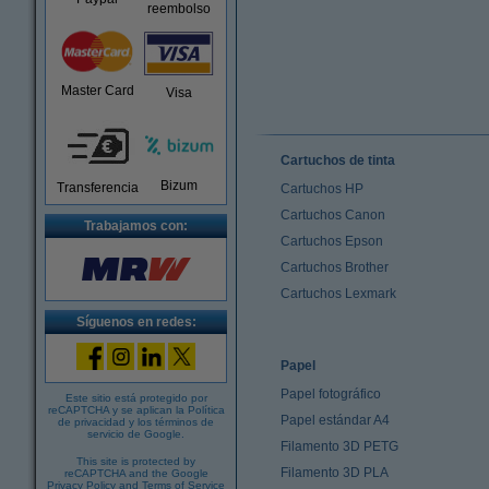
reembolso
Master Card
Visa
Cartuchos de tinta
Bizum
Transferencia
Cartuchos HP
Cartuchos Canon
Trabajamos con:
Cartuchos Epson
Cartuchos Brother
Cartuchos Lexmark
Síguenos en redes:
Papel
Papel fotográfico
Este sitio está protegido por
reCAPTCHA y se aplican la
Política
Papel estándar A4
de privacidad
y los
términos de
servicio de Google
.
Filamento 3D PETG
This site is protected by
Filamento 3D PLA
reCAPTCHA and the Google
Privacy Policy
and
Terms of Service