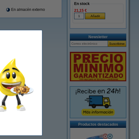
En stock
En almacén externo
21,15 €
Newsletter
Productos destacados