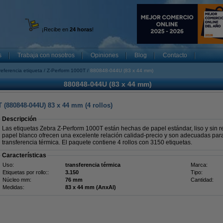
¡Recibe en
24 horas
!
s
Trabaja con nosotros
Opiniones
Blog
Contacto
referencia etiqueta
Z-Perform 1000T
880848-044U (83 x 44 mm)
880848-044U (83 x 44 mm)
 (880848-044U) 83 x 44 mm (4 rollos)
Descripción
Las etiquetas Zebra Z-Perform 1000T están hechas de papel estándar, liso y sin r
papel blanco ofrecen una excelente relación calidad-precio y son adecuadas par
transferencia térmica. El paquete contiene 4 rollos con 3150 etiquetas.
Características
Uso:
transferencia térmica
Marca:
Etiquetas por rollo::
3.150
Tipo:
Núcleo mm:
76 mm
Cantidad:
Medidas:
83 x 44 mm (AnxAl)