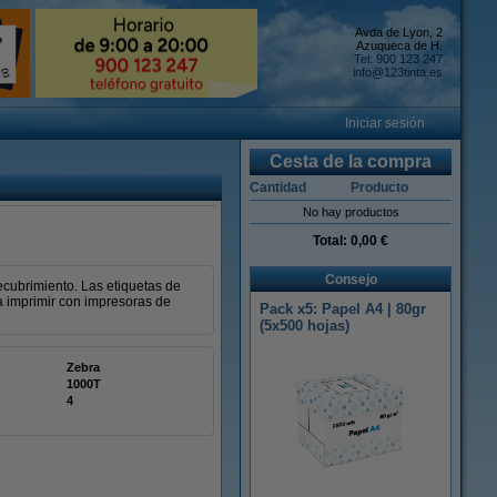
Avda de Lyon, 2
Azuqueca de H.
Tel: 900 123 247
info@123tinta.es
Iniciar sesión
Cesta de la compra
Cantidad
Producto
No hay productos
Total:
0,00 €
Consejo
ecubrimiento. Las etiquetas de
a imprimir con impresoras de
Pack x5: Papel A4 | 80gr
(5x500 hojas)
Zebra
1000T
4