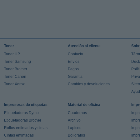
Toner
Atención al cliente
Sobr
Toner HP
Contacto
Térm
Toner Samsung
Envíos
Decl
Toner Brother
Pagos
Polít
Toner Canon
Garantía
Priv
Toner Xerox
Cambios y devoluciones
Site
Ayu
Impresoras de etiquetas
Material de oficina
Impr
Etiquetadoras Dymo
Cuadernos
Impre
Etiquetadoras Brother
Archivo
Impr
Rollos entintados y cintas
Lapices
Impre
Cintas entintadas
Boligrafos
Impr