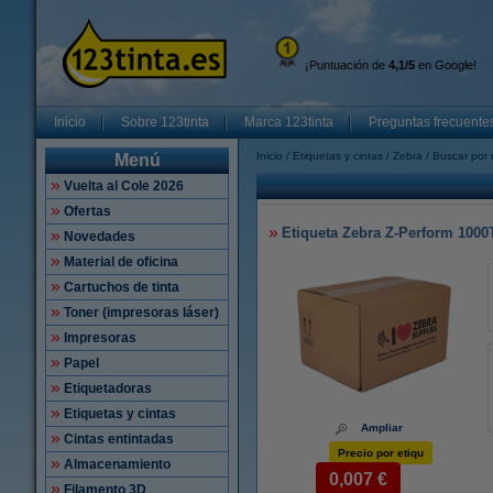
¡Puntuación de
4,1/5
en Google!
Inicio
Sobre 123tinta
Marca 123tinta
Preguntas frecuente
Inicio
Etiquetas y cintas
Zebra
Buscar por 
Menú
Vuelta al Cole 2026
Ofertas
Etiqueta Zebra Z-Perform 1000T
Novedades
Material de oficina
Cartuchos de tinta
Toner (impresoras láser)
Impresoras
Papel
Etiquetadoras
Etiquetas y cintas
Ampliar
Cintas entintadas
Precio por etiqu
Almacenamiento
0,007 €
Filamento 3D