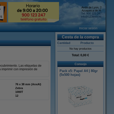
Avda de Lyon, 2
Azuqueca de H.
Tel: 900 123 247
info@123tinta.es
Iniciar sesión
Cesta de la compra
Cantidad
Producto
No hay productos
Total:
0,00 €
Consejo
ecubrimiento. Las etiquetas de
a imprimir con impresión de
Pack x5: Papel A4 | 80gr
(5x500 hojas)
76 x 38 mm (AnxAl)
Zebra
1000T
12