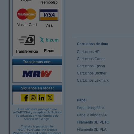
reembolso
Master Card
Visa
Cartuchos de tinta
Bizum
Transferencia
Cartuchos HP
Cartuchos Canon
Trabajamos con:
Cartuchos Epson
Cartuchos Brother
Cartuchos Lexmark
Síguenos en redes:
Papel
Papel fotográfico
Este sitio está protegido por
reCAPTCHA y se aplican la
Política
Papel estándar A4
de privacidad
y los
términos de
servicio de Google
.
Filamento 3D PETG
This site is protected by
Filamento 3D PLA
reCAPTCHA and the Google
Privacy Policy
and
Terms of Service