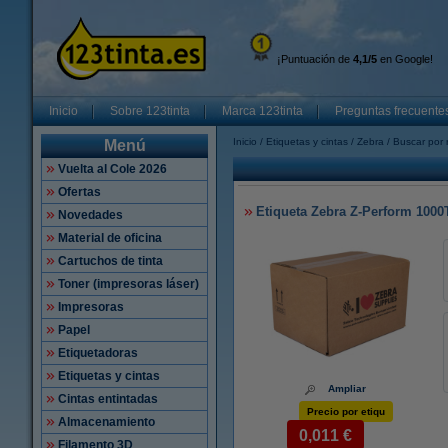
¡Puntuación de
4,1/5
en Google!
Inicio
Sobre 123tinta
Marca 123tinta
Preguntas frecuente
Inicio
Etiquetas y cintas
Zebra
Buscar por 
Menú
Vuelta al Cole 2026
Ofertas
Etiqueta Zebra Z-Perform 1000T
Novedades
Material de oficina
Cartuchos de tinta
Toner (impresoras láser)
Impresoras
Papel
Etiquetadoras
Etiquetas y cintas
Ampliar
Cintas entintadas
Precio por etiqu
Almacenamiento
0,011 €
Filamento 3D