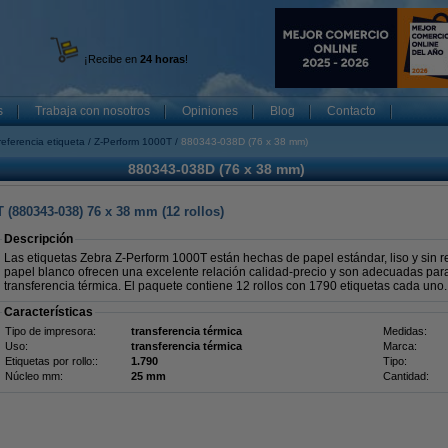
¡Recibe en
24 horas
!
s
Trabaja con nosotros
Opiniones
Blog
Contacto
referencia etiqueta
Z-Perform 1000T
880343-038D (76 x 38 mm)
880343-038D (76 x 38 mm)
 (880343-038) 76 x 38 mm (12 rollos)
Descripción
Las etiquetas Zebra Z-Perform 1000T están hechas de papel estándar, liso y sin r
papel blanco ofrecen una excelente relación calidad-precio y son adecuadas par
transferencia térmica. El paquete contiene 12 rollos con 1790 etiquetas cada uno.
Características
Tipo de impresora:
transferencia térmica
Medidas:
Uso:
transferencia térmica
Marca:
Etiquetas por rollo::
1.790
Tipo:
Núcleo mm:
25 mm
Cantidad: