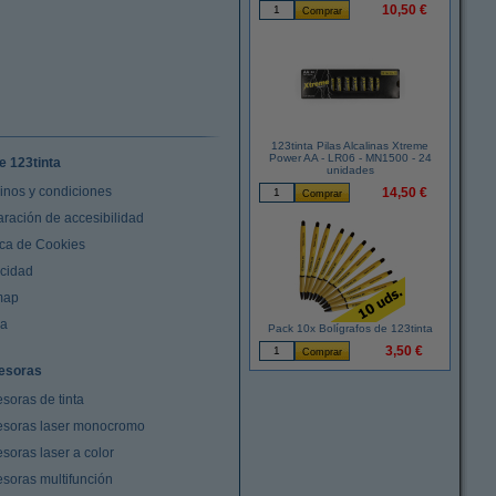
10,50 €
123tinta Pilas Alcalinas Xtreme
Power AA - LR06 - MN1500 - 24
e 123tinta
unidades
inos y condiciones
14,50 €
aración de accesibilidad
ica de Cookies
acidad
map
da
Pack 10x Bolígrafos de 123tinta
3,50 €
esoras
soras de tinta
esoras laser monocromo
soras laser a color
esoras multifunción