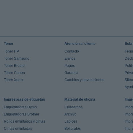
Toner
Atención al cliente
Sobr
Toner HP
Contacto
Térm
Toner Samsung
Envíos
Decl
Toner Brother
Pagos
Polít
Toner Canon
Garantía
Priv
Toner Xerox
Cambios y devoluciones
Site
Ayu
Impresoras de etiquetas
Material de oficina
Impr
Etiquetadoras Dymo
Cuadernos
Impre
Etiquetadoras Brother
Archivo
Impr
Rollos entintados y cintas
Lapices
Impre
Cintas entintadas
Boligrafos
Impr