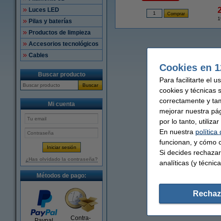
Luces LED
1
Pilas y baterías
Productos de limpieza
Accesorios tecnológicos
Cables
Cookies en 1
Buscar producto
Para facilitarte el 
Buscar
cookies y técnicas 
correctamente y ta
Mi cuenta
mejorar nuestra pá
por lo tanto, utiliz
En nuestra
política
funcionan, y cómo c
Si decides rechazar
¿Has olvidado la contraseña?
analíticas (y técnica
Métodos de pago:
Rechaz
Contra-
Paypal