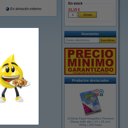
En stock
En almacén externo
21,15 €
Newsletter
Productos destacados
123tinta Papel fotográfico Premium
Glossy brillo alto | 10 x 15 cm |
260g | 100 hojas