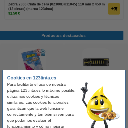
Zebra 2300 Cinta de cera (02300BK11045) 110 mm x 450 m
(12 cintas) (marca 123tinta)
92,50 €
Productos destacados
Cookies en 123tinta.es
Para facilitarte el uso de nuestra
123tinta Papel fotográfico
123tinta Pilas Alcalinas Xtreme
página 123tinta.es lo máximo posible,
Premium Glossy brillo alto | 10 x
Power AA - LR06 - MN1500 - 24
utilizamos cookies y técnicas
similares. Las cookies funcionales
15 cm | 260g | 100 hojas
unidades
garantizan que la web funcione
10,50 €
14,50 €
Incl. 21% IVA
Incl. 21% IVA
correctamente y también sirven para
que podamos evaluar el
funcionamiento y cómo mejorar