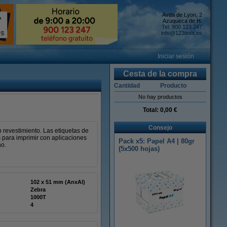
Avda de Lyon, 2
Azuqueca de H.
Tel: 900 123 247
info@123tinta.es
Iniciar sesión
Cesta de la compra
Cantidad
Producto
No hay productos
Total:
0,00 €
Consejo
 revestimiento. Las etiquetas de
 para imprimir con aplicaciones
Pack x5: Papel A4 | 80gr
no.
(5x500 hojas)
102 x 51 mm (AnxAl)
Zebra
1000T
4