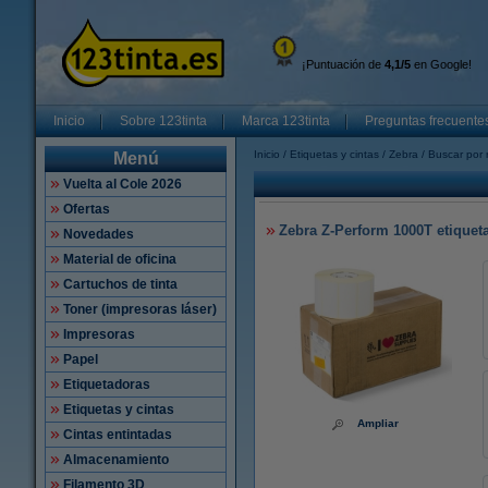
¡Puntuación de
4,1/5
en Google!
Inicio
Sobre 123tinta
Marca 123tinta
Preguntas frecuente
Inicio
Etiquetas y cintas
Zebra
Buscar por 
Menú
Vuelta al Cole 2026
Ofertas
Zebra Z-Perform 1000T etiquetas
Novedades
Material de oficina
Cartuchos de tinta
Toner (impresoras láser)
Impresoras
Papel
Etiquetadoras
Etiquetas y cintas
Ampliar
Cintas entintadas
Almacenamiento
Filamento 3D