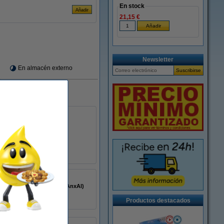
En stock
21,15 €
Newsletter
En almacén externo
4 rollos).
76 mm
102 x 51 mm (AnxAl)
1000T
Productos destacados
4