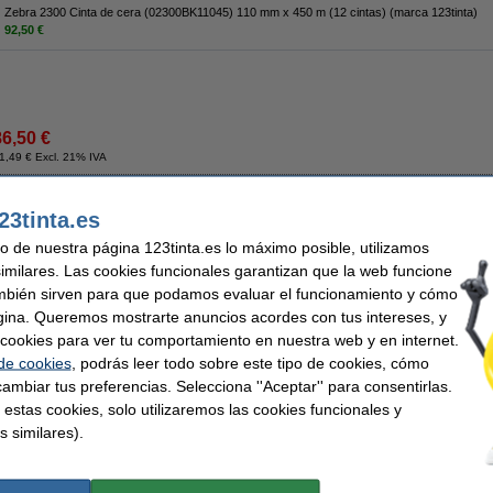
Zebra 2300 Cinta de cera (02300BK11045) 110 mm x 450 m (12 cintas) (marca 123tinta)
92,50 €
86,50 €
1,49 € Excl. 21% IVA
050) 102 x 51 mm (4 rollos) 123tinta
23tinta.es
Descripción
uso de nuestra página 123tinta.es lo máximo posible, utilizamos
¡Ahorra casi un
30%
en estas etiquetas!
similares. Las cookies funcionales garantizan que la web funcione
123tinta reemplaza la etiqueta Zebra Z-Perform 1000T (880026-050) 102 x 51 mm (
mbién sirven para que podamos evaluar el funcionamiento y cómo
gina. Queremos mostrarte anuncios acordes con tus intereses, y
¡Verás la diferencia en tu cartera!
ar cookies para ver tu comportamiento en nuestra web y en internet.
Este producto marca 123tinta incluye garantía del 100%. 1-2-3 ¡sin preocupaciones!.
 de cookies
, podrás leer todo sobre este tipo de cookies, cómo
Características
ambiar tus preferencias. Selecciona ''Aceptar'' para consentirlas.
Tipo de impresora:
transferencia térmica
Núcleo mm:
 estas cookies, solo utilizaremos las cookies funcionales y
Marca:
123tinta
Medidas:
Uso:
etiquetas de almacén
Tipo:
s similares).
Etiquetas por rollo::
2.740
Cantidad:
Consejo