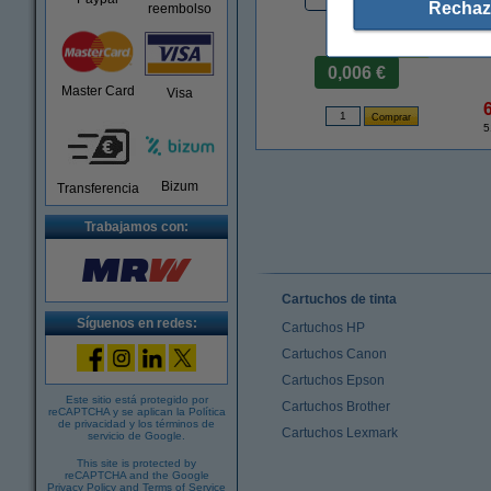
Rechaz
reembolso
Precio por etiqu
0,006 €
Master Card
Visa
5
Bizum
Transferencia
Trabajamos con:
Cartuchos de tinta
Síguenos en redes:
Cartuchos HP
Cartuchos Canon
Cartuchos Epson
Este sitio está protegido por
Cartuchos Brother
reCAPTCHA y se aplican la
Política
de privacidad
y los
términos de
Cartuchos Lexmark
servicio de Google
.
This site is protected by
reCAPTCHA and the Google
Privacy Policy
and
Terms of Service