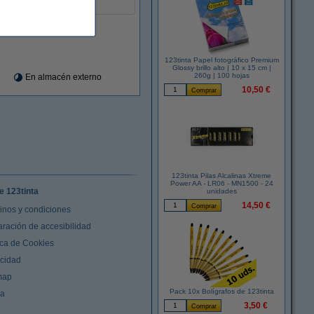
les.
123tinta Papel fotográfico Premium
Glossy brillo alto | 10 x 15 cm |
260g | 100 hojas
En almacén externo
10,50 €
123tinta Pilas Alcalinas Xtreme
Power AA - LR06 - MN1500 - 24
e 123tinta
unidades
14,50 €
inos y condiciones
aración de accesibilidad
ica de Cookies
acidad
map
Pack 10x Bolígrafos de 123tinta
da
3,50 €