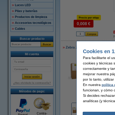
Luces LED
Pilas y baterías
Productos de limpieza
Precio por etiqu
Accesorios tecnológicos
0,008 €
Cables
7
Buscar producto
Buscar
Zebra Z-Perform 1000T (880026-
Cookies en 1
Mi cuenta
Para facilitarte el 
cookies y técnicas 
correctamente y ta
mejorar nuestra pá
por lo tanto, utiliz
¿Has olvidado la contraseña?
En nuestra
política
funcionan, y cómo c
Métodos de pago:
Ampliar
Si decides rechazar
analíticas (y técnica
Contra-
Paypal