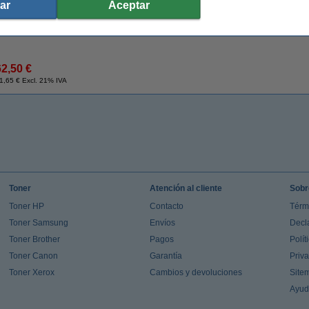
ar
Le recomendamos que utilice estas etiquetas en lugar de las etiquetas origina
Aceptar
62,50 €
1,65 € Excl. 21% IVA
Toner
Atención al cliente
Sobr
Toner HP
Contacto
Térm
Toner Samsung
Envíos
Decl
Toner Brother
Pagos
Polít
Toner Canon
Garantía
Priv
Toner Xerox
Cambios y devoluciones
Site
Ayu