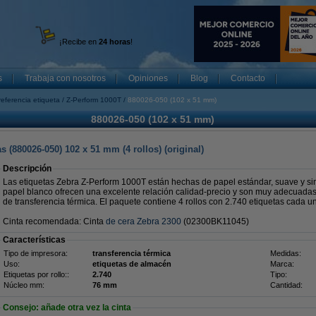
¡Recibe en
24 horas
!
s
Trabaja con nosotros
Opiniones
Blog
Contacto
referencia etiqueta
Z-Perform 1000T
880026-050 (102 x 51 mm)
880026-050 (102 x 51 mm)
 (880026-050) 102 x 51 mm (4 rollos) (original)
Descripción
Las etiquetas Zebra Z-Perform 1000T están hechas de papel estándar, suave y sin
papel blanco ofrecen una excelente relación calidad-precio y son muy adecuadas
de transferencia térmica. El paquete contiene 4 rollos con 2.740 etiquetas cada u
Cinta recomendada: Cinta
de cera Zebra 2300
(02300BK11045)
Características
Tipo de impresora:
transferencia térmica
Medidas:
Uso:
etiquetas de almacén
Marca:
Etiquetas por rollo::
2.740
Tipo:
Núcleo mm:
76 mm
Cantidad:
Consejo: añade otra vez la cinta