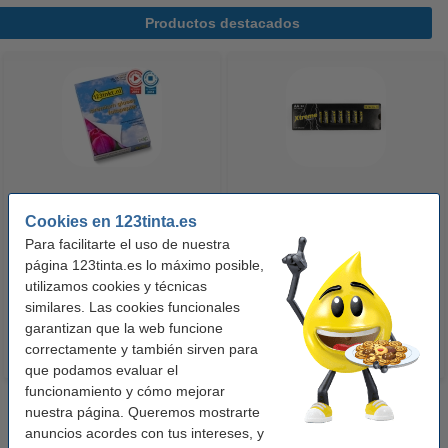
Productos destacados
123tinta Papel fotográfico
123tinta Pilas Alcalinas Xtreme
Cookies en 123tinta.es
Premium Glossy brillo alto | 10 x
Power AA - LR06 - MN1500 - 24
Para facilitarte el uso de nuestra
15 cm | 260g | 100 hojas
unidades
página 123tinta.es lo máximo posible,
10,50 €
14,50 €
utilizamos cookies y técnicas
Incl. 21% IVA
Incl. 21% IVA
similares. Las cookies funcionales
garantizan que la web funcione
correctamente y también sirven para
que podamos evaluar el
funcionamiento y cómo mejorar
nuestra página. Queremos mostrarte
anuncios acordes con tus intereses, y