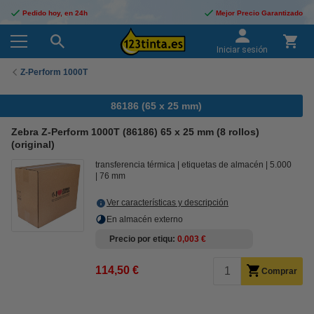
Pedido hoy, en 24h
Mejor Precio Garantizado
Iniciar sesión
Z-Perform 1000T
86186 (65 x 25 mm)
Zebra Z-Perform 1000T (86186) 65 x 25 mm (8 rollos)
(original)
transferencia térmica
etiquetas de almacén
5.000
76 mm
Ver características y descripción
En almacén externo
Precio por etiqu
0,003 €
114,50 €
Comprar