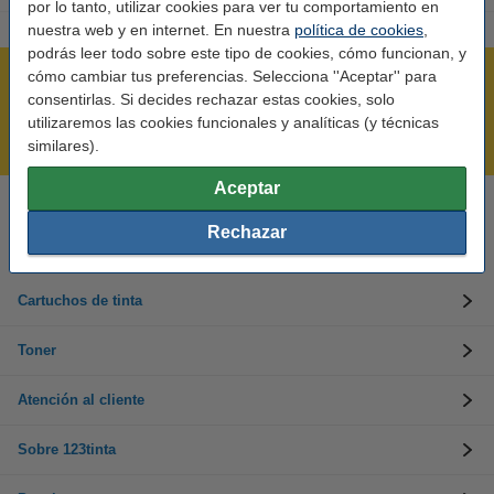
por lo tanto, utilizar cookies para ver tu comportamiento en
nuestra web y en internet. En nuestra
política de cookies
,
podrás leer todo sobre este tipo de cookies, cómo funcionan, y
cómo cambiar tus preferencias. Selecciona ''Aceptar'' para
Rápido y sencillo
consentirlas. Si decides rechazar estas cookies, solo
¡Recibe en 24 horas!
utilizaremos las cookies funcionales y analíticas (y técnicas
Mejor Precio Garantizado
similares).
Aceptar
Llámanos al 900 123 247
Rechazar
En días laborables de 09:00 a 20:00.
Cartuchos de tinta
Toner
Atención al cliente
Sobre 123tinta